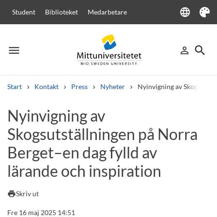
language
Student
Biblioteket
Medarbetare
Language
Tema
menu
search
person_outline
Meny
Logga in
Sök
Start
Kontakt
Press
Nyheter
Nyinvigning av Skogsutstäl
Sök
Nyinvigning av
Andra söktjänster
Skogsutställningen på Norra
Kurser och program
Kursplaner
Välkomstbrev
Personal
Lediga jobb
Berget–en dag fylld av
lärande och inspiration
print
Skriv ut
Fre 16 maj 2025 14:51