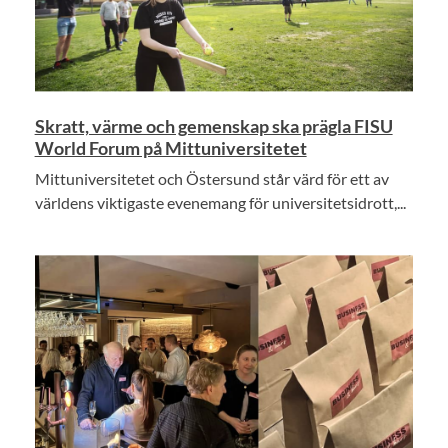
Skratt, värme och gemenskap ska prägla FISU
World Forum på Mittuniversitetet
Mittuniversitetet och Östersund står värd för ett av
världens viktigaste evenemang för universitetsidrott,...