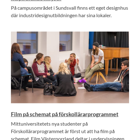
På campusområdet i Sundsvall finns ett eget designhus
där industridesignutbildningen har sina lokaler.
Film på schemat på förskollärarprogrammet
Mittuniversitetets nya studenter på
Förskollärarprogrammet är först ut att ha film på
schemat. Film Västernorrland deltar i undervisningen