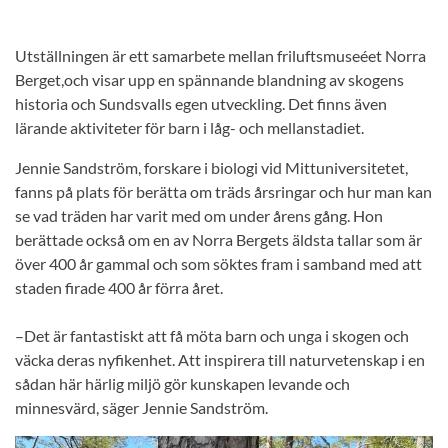
Utställningen är ett samarbete mellan friluftsmuseéet Norra
Berget,och visar upp en spännande blandning av skogens
historia och Sundsvalls egen utveckling. Det finns även
lärande aktiviteter för barn i låg- och mellanstadiet.
Jennie Sandström, forskare i biologi vid Mittuniversitetet,
fanns på plats för berätta om träds årsringar och hur man kan
se vad träden har varit med om under årens gång. Hon
berättade också om en av Norra Bergets äldsta tallar som är
över 400 år gammal och som söktes fram i samband med att
staden firade 400 år förra året.
–Det är fantastiskt att få möta barn och unga i skogen och
väcka deras nyfikenhet. Att inspirera till naturvetenskap i en
sådan här härlig miljö gör kunskapen levande och
minnesvärd, säger Jennie Sandström.