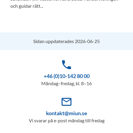
och guidar rätt...
Sidan uppdaterades 2026-06-25
phone
+46 (0)10-142 80 00
Måndag–fredag, kl. 8–16
mail_outline
kontakt@miun.se
Vi svarar på e-post måndag till fredag