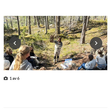
1
av
6