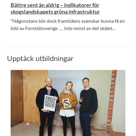
Bättre sent än aldrig – indikatorer för
skogslandskapets gröna infrastruktur
"Någonstans bör dock framtidens svenskar kunna få en
bild av Forntidssverige …. Inte minst av det skälet...
Upptäck utbildningar