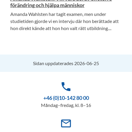
förändring och hjälpa människor
Amanda Wahlsten har tagit examen, men under
studietiden gjorde vi en intervju där hon berättade att
hon direkt kände att hon hon valt rätt utbildning....
Sidan uppdaterades 2026-06-25
phone
+46 (0)10-142 80 00
Måndag–fredag, kl. 8–16
mail_outline