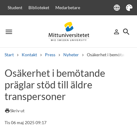
language
Student
Biblioteket
Medarbetare
Language
Tema
menu
search
person_outline
Meny
Logga in
Sök
Start
Kontakt
Press
Nyheter
Osäkerhet i bemötande präg
Sök
Osäkerhet i bemötande
Andra söktjänster
präglar stöd till äldre
Kurser och program
Kursplaner
Välkomstbrev
Personal
Lediga jobb
transpersoner
print
Skriv ut
Tis 06 maj 2025 09:17