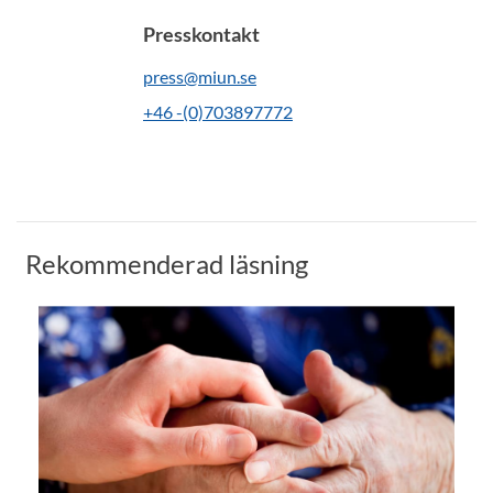
Presskontakt
press@miun.se
+46 -(0)703897772
Rekommenderad läsning