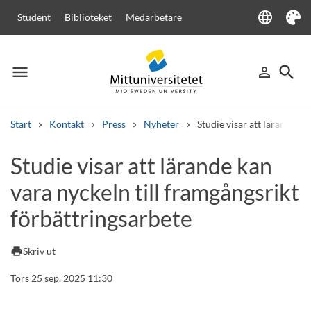
language
Student
Biblioteket
Medarbetare
Language
Tema
menu
search
person_outline
Meny
Logga in
Sök
Start
Kontakt
Press
Nyheter
Studie visar att lärande ka
Sök
Studie visar att lärande kan
Andra söktjänster
vara nyckeln till framgångsrikt
Kurser och program
Kursplaner
Välkomstbrev
Personal
Lediga jobb
förbättringsarbete
print
Skriv ut
Tors 25 sep. 2025 11:30