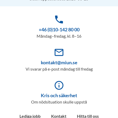
phone
+46 (0)10-142 80 00
Måndag–fredag, kl. 8–16
mail_outline
kontakt@miun.se
Vi svarar på e-post måndag till fredag
info_outline
Kris och säkerhet
Om nödsituation skulle uppstå
Lediga jobb
Kontakt
Hitta till oss