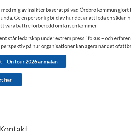
 med mig av insikter baserat på vad Örebro kommun gjort b
unda. Ge en personlig bild av hur det är att leda en sådan h
 att vara bättre förberedd om krisen kommer.
nt står ledarskap under extrem press i fokus – och erfare
 perspektiv på hur organisationer kan agera när det ofattba
t – On tour 2026 anmälan
t här
Kontakt