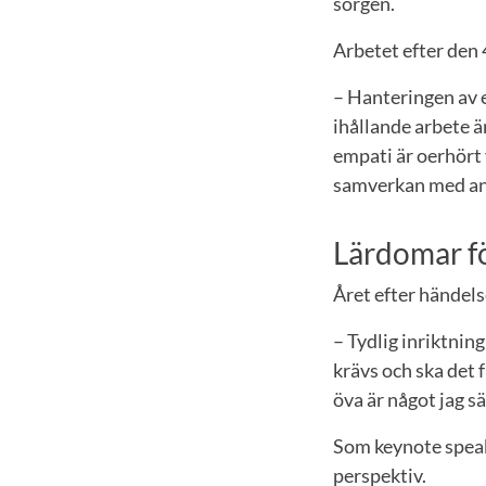
sorgen.
Arbetet efter den 4
– Hanteringen av e
ihållande arbete 
empati är oerhört 
samverkan med and
Lärdomar f
Året efter händels
– Tydlig inriktnin
krävs och ska det 
öva är något jag sä
Som keynote speake
perspektiv.