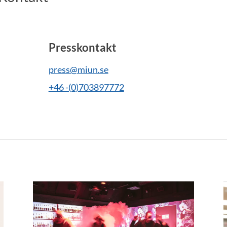
Presskontakt
press@miun.se
+46 -(0)703897772