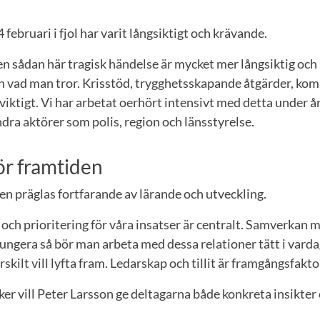
 februari i fjol har varit långsiktigt och krävande.
n sådan här tragisk händelse är mycket mer långsiktig och
än vad man tror. Krisstöd, trygghetsskapande åtgärder, k
viktigt. Vi har arbetat oerhört intensivt med detta under år
ra aktörer som polis, region och länsstyrelse.
ör framtiden
en präglas fortfarande av lärande och utveckling.
g och prioritering för våra insatser är centralt. Samverkan
fungera så bör man arbeta med dessa relationer tätt i varda
rskilt vill lyfta fram. Ledarskap och tillit är framgångsfakto
r vill Peter Larsson ge deltagarna både konkreta insikter