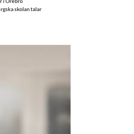
r i Örebro
gska skolan talar