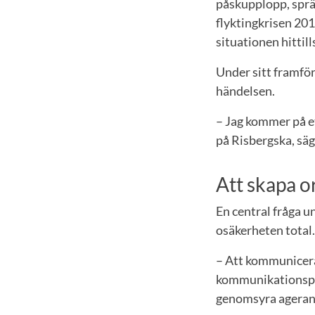
påskupplopp, sprä
flyktingkrisen 20
situationen hittil
Under sitt framfö
händelsen.
– Jag kommer på et
på Risbergska, säg
Att skapa o
En central fråga u
osäkerheten total.
– Att kommunicera
kommunikationspl
genomsyra agerande