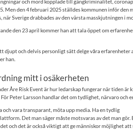
ngningar och mord kopplade till gängkriminalitet, coron
15. Men den 4 februari 2025 ställdes kommunen inför den
ls, när Sverige drabbades av den värsta masskjutningen i mo
rande den 23 april kommer han att tala öppet om erfarenhe
t djupt och delvis personligt sätt delge våra erfarenheter
er han.
rdning mitt i osäkerheten
nder Åre Risk Event är hur ledarskap fungerar när tiden är
 För Peter Larsson handlar det om tydlighet, närvaro och e
 och vara transparant, möta upp media. Ha en tydlig
attform. Det man säger måste motsvaras av det man gör.
t och det är också viktigt att ge människor möjlighet att