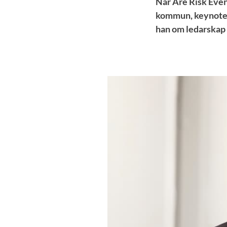
När Åre Risk Even
kommun, keynote s
han om ledarskap 