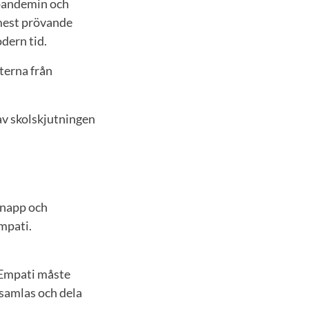
apandemin och
 mest prövande
dern tid.
terna från
 av skolskjutningen
 knapp och
mpati.
 Empati måste
 samlas och dela