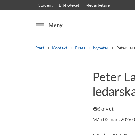
Student
Biblioteket
Medarbetare
menu
Meny
Start
Kontakt
Press
Nyheter
Peter Lars
Sök
Andra söktjänster
Peter L
Kurser och program
Kursplaner
Välkomstb
ledarska
Skriv ut
print
Mån 02 mars 2026 0