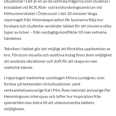
situationer? Det är en av de centrala frågorna som studeras i
krislabbet vid RCR, Risk- och krisforskningscentrum vid
Mittuniversitetet i Östersund. I det 20 minuter långa
reportaget från Vetenskapsradion får lyssnarna följa hur
forskare och studenter använder labbet för att simulera olika
typer av kriser – från vardagliga konflikter till mer extrema
händelser.
Tekniken i labbet gör det möjligt att förstärka upplevelsen av
kris. Förutom visuella och auditiva inslag finns även möjlighet
att använda vibrationer och doft för att skapa en mer
realistisk känsla.
I reportaget medverkar sociologen Minna Lundgren, som
forskar på beteenden i krissituationer, samt
verksamhetsansvarige Kari Pihl. Även tekniskt ansvarige Per
Hemmingsson intervjuas och lyfter hur inspiration från
spelvärlden kan bidra till att vidareutveckla labbets
möjligheter.