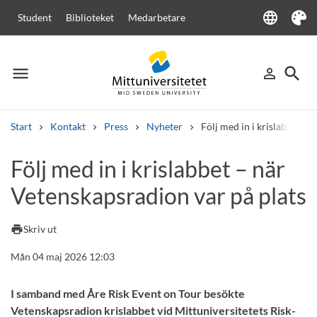
language
Student
Biblioteket
Medarbetare
Language
Tema
menu
search
person_outline
Meny
Logga in
Sök
Start
Kontakt
Press
Nyheter
Följ med in i krislabbet – 
Sök
Följ med in i krislabbet – när
Andra söktjänster
Vetenskapsradion var på plats
Kurser och program
Kursplaner
Välkomstbrev
Personal
Lediga jobb
print
Skriv ut
Mån 04 maj 2026 12:03
I samband med Åre Risk Event on Tour besökte
Vetenskapsradion krislabbet vid Mittuniversitetets Risk-