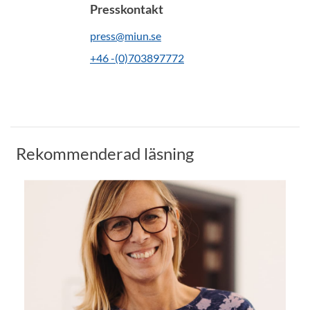
Presskontakt
press@miun.se
+46 -(0)703897772
Rekommenderad läsning