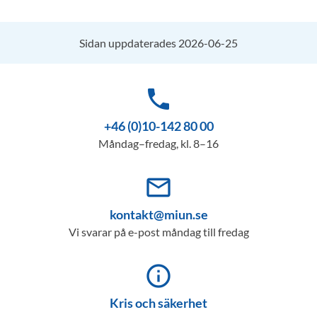
Sidan uppdaterades 2026-06-25
phone
+46 (0)10-142 80 00
Måndag–fredag, kl. 8–16
mail_outline
kontakt@miun.se
Vi svarar på e-post måndag till fredag
info_outline
Kris och säkerhet