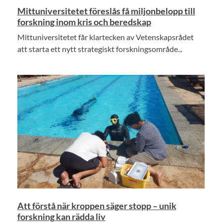
Mittuniversitetet föreslås få miljonbelopp till
forskning inom kris och beredskap
Mittuniversitetet får klartecken av Vetenskapsrådet
att starta ett nytt strategiskt forskningsområde...
Att förstå när kroppen säger stopp – unik
forskning kan rädda liv