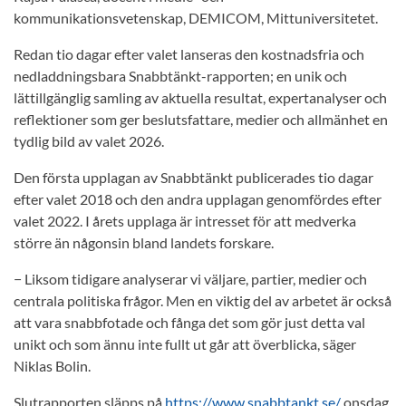
kommunikationsvetenskap, DEMICOM, Mittuniversitetet.
Redan tio dagar efter valet lanseras den kostnadsfria och
nedladdningsbara Snabbtänkt-rapporten; en unik och
lättillgänglig samling av aktuella resultat, expertanalyser och
reflektioner som ger beslutsfattare, medier och allmänhet en
tydlig bild av valet 2026.
Den första upplagan av Snabbtänkt publicerades tio dagar
efter valet 2018 och den andra upplagan genomfördes efter
valet 2022. I årets upplaga är intresset för att medverka
större än någonsin bland landets forskare.
− Liksom tidigare analyserar vi väljare, partier, medier och
centrala politiska frågor. Men en viktig del av arbetet är också
att vara snabbfotade och fånga det som gör just detta val
unikt och som ännu inte fullt ut går att överblicka, säger
Niklas Bolin.
Slutrapporten släpps på
https://www.snabbtankt.se/
onsdag