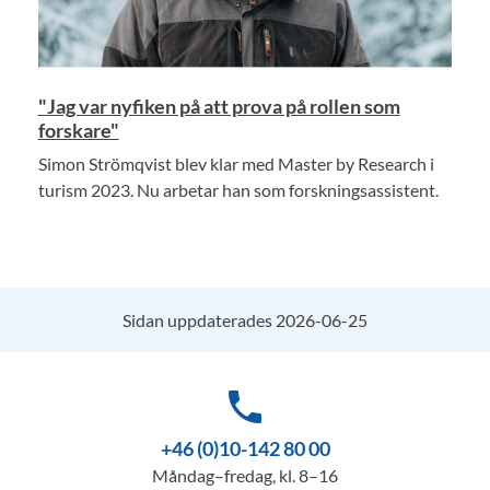
"Jag var nyfiken på att prova på rollen som
forskare"
Simon Strömqvist blev klar med Master by Research i
turism 2023. Nu arbetar han som forskningsassistent.
Sidan uppdaterades 2026-06-25
phone
+46 (0)10-142 80 00
Måndag–fredag, kl. 8–16