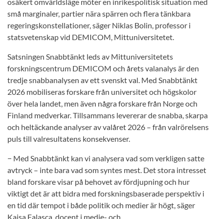
osäkert omvärldsläge möter en inrikespolitisk situation med
små marginaler, partier nära spärren och flera tänkbara
regeringskonstellationer, säger Niklas Bolin, professor i
statsvetenskap vid DEMICOM, Mittuniversitetet.
Satsningen Snabbtänkt leds av Mittuniversitetets
forskningscentrum DEMICOM och årets valanalys är den
tredje snabbanalysen av ett svenskt val. Med Snabbtänkt
2026 mobiliseras forskare från universitet och högskolor
över hela landet, men även några forskare från Norge och
Finland medverkar. Tillsammans levererar de snabba, skarpa
och heltäckande analyser av valåret 2026 – från valrörelsens
puls till valresultatens konsekvenser.
− Med Snabbtänkt kan vi analysera vad som verkligen satte
avtryck – inte bara vad som syntes mest. Det stora intresset
bland forskare visar på behovet av fördjupning och hur
viktigt det är att bidra med forskningsbaserade perspektiv i
en tid där tempot i både politik och medier är högt, säger
Kajsa Falasca, docent i medie- och