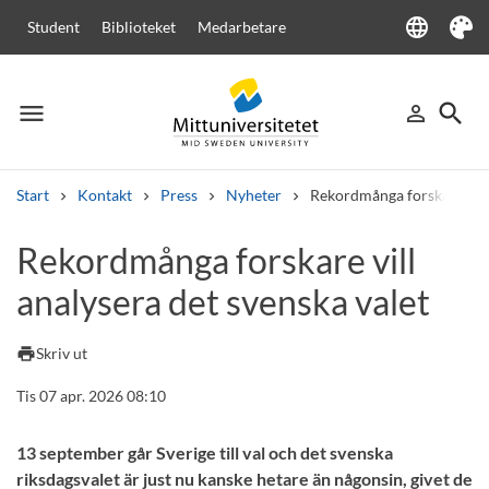
language
Student
Biblioteket
Medarbetare
Language
Tema
menu
search
person_outline
Meny
Logga in
Sök
Start
Kontakt
Press
Nyheter
Rekordmånga forskare vill 
Sök
Rekordmånga forskare vill
Andra söktjänster
analysera det svenska valet
Kurser och program
Kursplaner
Välkomstbrev
Personal
Lediga jobb
print
Skriv ut
Tis 07 apr. 2026 08:10
13 september går Sverige till val och det svenska
riksdagsvalet är just nu kanske hetare än någonsin, givet de