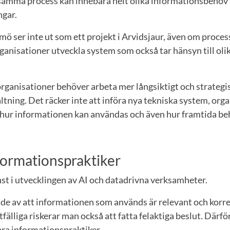
 samma process kan innebära helt olika informationsbehov
ngar.
lmö ser inte ut som ett projekt i Arvidsjaur, även om proc
anisationer utveckla system som också tar hänsyn till olik
 organisationer behöver arbeta mer långsiktigt och strateg
tning. Det räcker inte att införa nya tekniska system, org
 hur informationen kan användas och även hur framtida 
formationspraktiker
nst i utvecklingen av AI och datadrivna verksamheter.
nde av att informationen som används är relevant och korr
tfälliga riskerar man också att fatta felaktiga beslut. Därf
ara informationspraktiker.