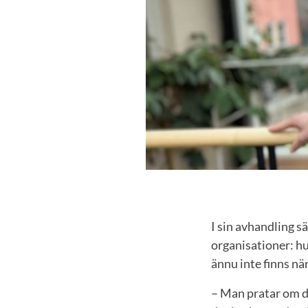
I sin avhandling s
organisationer: h
ännu inte finns nä
– Man pratar om d