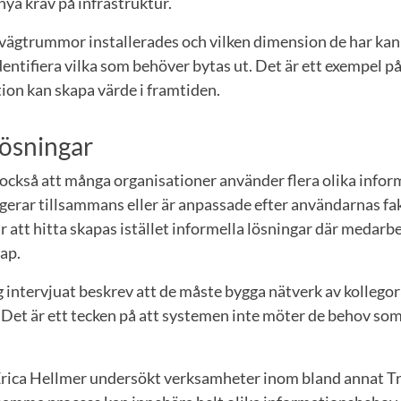
ya krav på infrastruktur.
vägtrummor installerades och vilken dimension de har ka
dentifiera vilka som behöver bytas ut. Det är ett exempel p
ion kan skapa värde i framtiden.
lösningar
 också att många organisationer använder flera olika info
ngerar tillsammans eller är anpassade efter användarnas fa
r att hitta skapas istället informella lösningar där medarb
ap.
 intervjuat beskrev att de måste bygga nätverk av kollegor
 Det är ett tecken på att systemen inte möter de behov som 
 Erica Hellmer undersökt verksamheter inom bland annat Tr