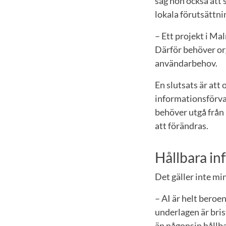
såg hon också att
lokala förutsättni
– Ett projekt i Ma
Därför behöver org
användarbehov.
En slutsats är att
informationsförval
behöver utgå från
att förändras.
Hållbara in
Det gäller inte mi
– AI är helt beroe
underlagen är bris
än någonsin hållb