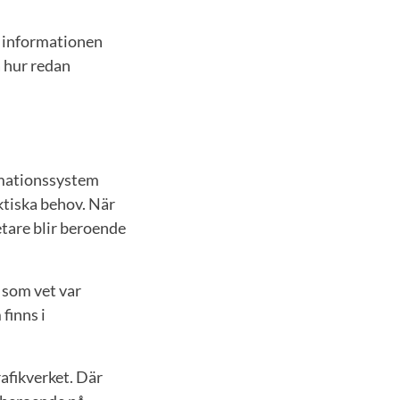
n informationen
å hur redan
rmationssystem
ktiska behov. När
etare blir beroende
 som vet var
finns i
afikverket. Där