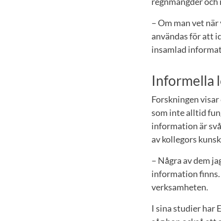
regnmängder och n
– Om man vet när 
användas för att i
insamlad informat
Informella 
Forskningen visar
som inte alltid fu
information är svå
av kollegors kunsk
– Några av dem jag
information finns.
verksamheten.
I sina studier har