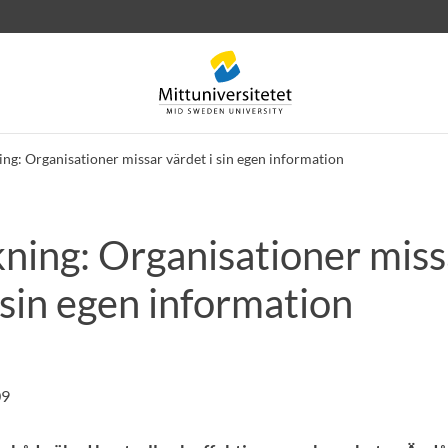
ing: Organisationer missar värdet i sin egen information
kning: Organisationer miss
rev
Personal
Lediga jobb
 sin egen information
09