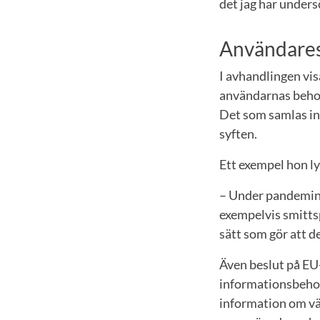
det jag har unders
Användares
I avhandlingen vis
användarnas behov
Det som samlas in
syften.
Ett exempel hon l
– Under pandemin 
exempelvis smittsp
sätt som gör att d
Även beslut på EU-
informationsbehov
information om vä