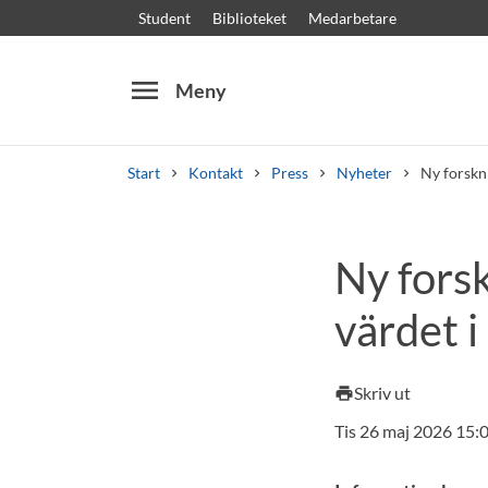
Student
Biblioteket
Medarbetare
menu
Meny
Start
Kontakt
Press
Nyheter
Ny forskn
Sök
Andra söktjänster
Ny fors
Kurser och program
Kursplaner
Välkomstb
värdet i
Skriv ut
print
Tis 26 maj 2026 15: