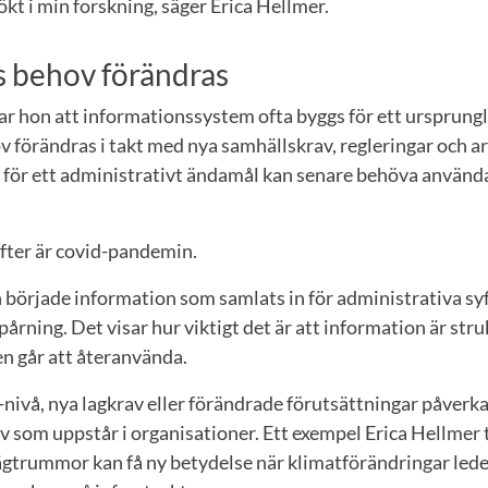
ökt i min forskning, säger Erica Hellmer.
 behov förändras
ar hon att informationssystem ofta byggs för ett ursprungli
 förändras i takt med nya samhällskrav, regleringar och a
 för ett administrativt ändamål kan senare behöva använda
yfter är covid-pandemin.
började information som samlats in för administrativa sy
årning. Det visar hur viktigt det är att information är stru
en går att återanvända.
nivå, nya lagkrav eller förändrade förutsättningar påverka
 som uppstår i organisationer. Ett exempel Erica Hellmer t
gtrummor kan få ny betydelse när klimatförändringar leder