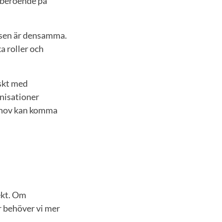
 beroende på
essen är densamma.
a roller och
iskt med
anisationer
behov kan komma
ekt. Om
ör behöver vi mer