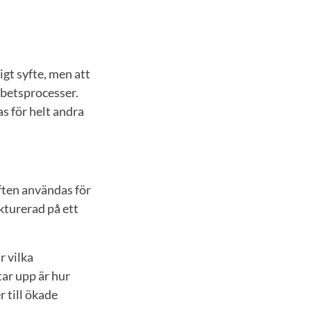
gt syfte, men att
rbetsprocesser.
s för helt andra
ften användas för
kturerad på ett
r vilka
ar upp är hur
 till ökade