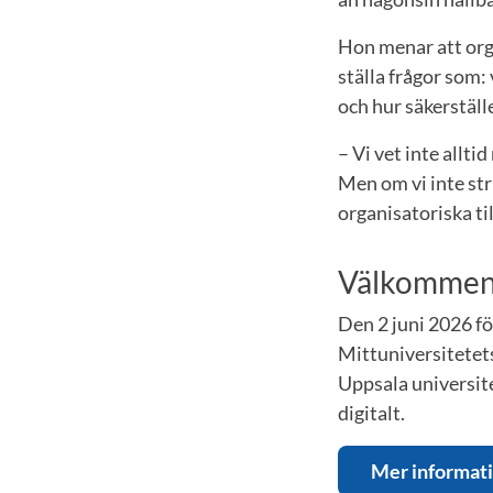
Hon menar att org
ställa frågor som:
och hur säkerställe
– Vi vet inte allt
Men om vi inte str
organisatoriska ti
Välkommen t
Den 2 juni 2026 fö
Mittuniversitetet
Uppsala universite
digitalt.
Mer informat