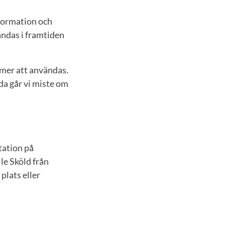
nformation och
ändas i framtiden
ommer att användas.
da går vi miste om
tation på
le Sköld från
plats eller