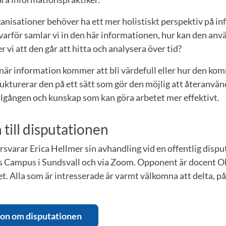
anisationer behöver ha ett mer holistiskt perspektiv på i
 varför samlar vi in den här informationen, hur kan den anv
r vi att den går att hitta och analysera över tid?
id när information kommer att bli värdefull eller hur den k
ukturerar den på ett sätt som gör den möjlig att återanvän
llgången och kunskap som kan göra arbetet mer effektivt.
ill disputationen
rsvarar Erica Hellmer sin avhandling vid en offentlig dispu
s Campus i Sundsvall och via Zoom. Opponent är docent Ol
t. Alla som är intresserade är varmt välkomna att delta, på 
ion om disputationen