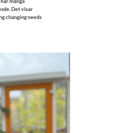
å har många
ande. Det visar
ing changing needs