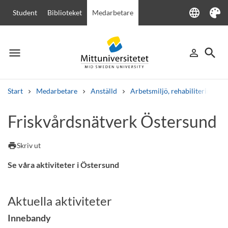
language
Student
Biblioteket
Medarbetare
Language
Tema
menu
search
person_outline
Meny
Logga in
Sök
Start
Medarbetare
Anställd
Arbetsmiljö, rehabilitering och
Sök
Friskvårdsnätverk Östersund
Andra söktjänster
Kurser och program
Kursplaner
Välkomstbrev
Personal
print
Skriv ut
Lediga jobb
Se våra aktiviteter i Östersund
Aktuella aktiviteter
Innebandy