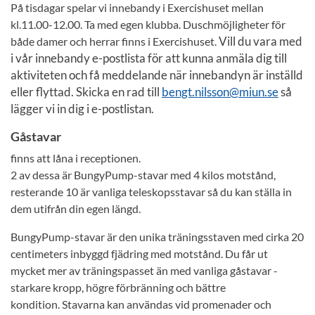
På tisdagar spelar vi innebandy i Exercishuset mellan
kl.11.00-12.00. Ta med egen klubba. Duschmöjligheter för
Vill du vara med
både damer och herrar finns i Exercishuset.
i vår innebandy e-postlista för att kunna anmäla dig till
aktiviteten och få meddelande när innebandyn är inställd
eller flyttad. Skicka en rad till
bengt.nilsson@miun.se
så
lägger vi in dig i e-postlistan.
Gåstavar
finns att låna i receptionen.
2 av dessa är BungyPump-stavar med 4 kilos motstånd,
resterande 10 är vanliga teleskopsstavar så du kan ställa in
dem utifrån din egen längd.
BungyPump-stavar är den unika träningsstaven med cirka 20
centimeters inbyggd fjädring med motstånd. Du får ut
mycket mer av träningspasset än med vanliga gåstavar -
starkare kropp, högre förbränning och bättre
kondition. Stavarna kan användas vid promenader och