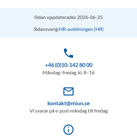
Sidan uppdaterades 2026-06-25
Sidansvarig:
HR‑avdelningen (HR)
phone
+46 (0)10-142 80 00
Måndag–fredag, kl. 8–16
mail_outline
kontakt@miun.se
Vi svarar på e-post måndag till fredag
info_outline