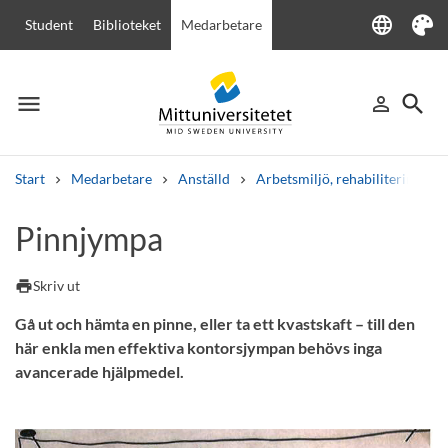
language
Student
Biblioteket
Medarbetare
Language
Tema
menu
search
person_outline
Meny
Logga in
Sök
Start
Medarbetare
Anställd
Arbetsmiljö, rehabilitering och
Sök
Pinnjympa
Andra söktjänster
Kurser och program
Kursplaner
Välkomstbrev
Personal
print
Skriv ut
Lediga jobb
Gå ut och hämta en pinne, eller ta ett kvastskaft – till den
här enkla men effektiva kontorsjympan behövs inga
avancerade hjälpmedel.