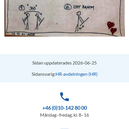
Sidan uppdaterades 2026-06-25
Sidansvarig:
HR‑avdelningen (HR)
phone
+46 (0)10-142 80 00
Måndag–fredag, kl. 8–16