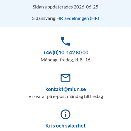
Sidan uppdaterades 2026-06-25
Sidansvarig:
HR‑avdelningen (HR)
phone
+46 (0)10-142 80 00
Måndag–fredag, kl. 8–16
mail_outline
kontakt@miun.se
Vi svarar på e-post måndag till fredag
info_outline
Kris och säkerhet