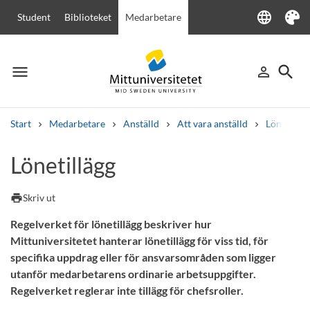
language
Student
Biblioteket
Medarbetare
Language
Tema
menu
search
person_outline
Meny
Logga in
Sök
Start
Medarbetare
Anställd
Att vara anställd
Lön, förmå
Sök
Lönetillägg
Andra söktjänster
Kurser och program
Kursplaner
Välkomstbrev
Personal
print
Skriv ut
Lediga jobb
Regelverket för lönetillägg beskriver hur
Mittuniversitetet hanterar lönetillägg för viss tid, för
specifika uppdrag eller för ansvarsområden som ligger
utanför medarbetarens ordinarie arbetsuppgifter.
Regelverket reglerar inte tillägg för chefsroller.