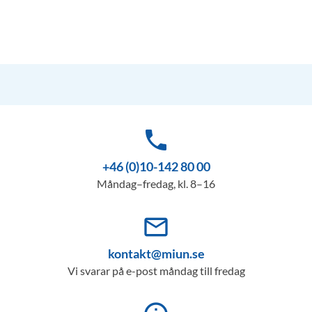
phone
+46 (0)10-142 80 00
Måndag–fredag, kl. 8–16
mail_outline
kontakt@miun.se
Vi svarar på e-post måndag till fredag