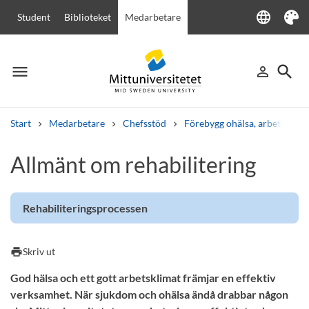
language
Student
Biblioteket
Medarbetare
Language
Tema
menu
search
person_outline
Meny
Logga in
Sök
Start
Medarbetare
Chefsstöd
Förebygg ohälsa, arbetsanpas
Sök
Allmänt om rehabilitering
Andra söktjänster
Kurser och program
Kursplaner
Välkomstbrev
Personal
Lediga jobb
Rehabiliteringsprocessen
print
Skriv ut
God hälsa och ett gott arbetsklimat främjar en effektiv
verksamhet. När sjukdom och ohälsa ändå drabbar någon