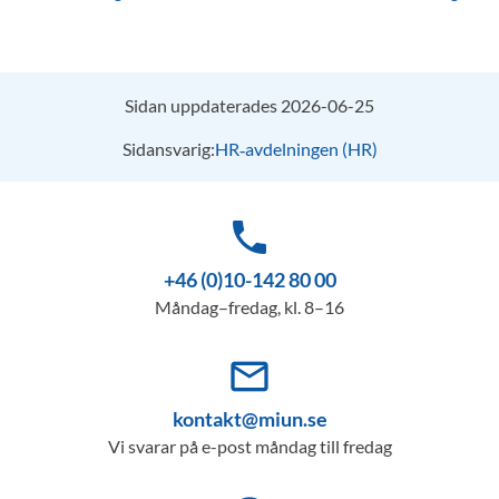
Sidan uppdaterades 2026-06-25
Sidansvarig:
HR‑avdelningen (HR)
phone
+46 (0)10-142 80 00
Måndag–fredag, kl. 8–16
mail_outline
kontakt@miun.se
Vi svarar på e-post måndag till fredag