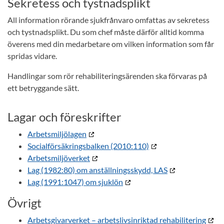
Sekretess och tystnadsplikt
All information rörande sjukfrånvaro omfattas av sekretess
och tystnadsplikt. Du som chef måste därför alltid komma
överens med din medarbetare om vilken information som får
spridas vidare.
Handlingar som rör rehabiliteringsärenden ska förvaras på
ett betryggande sätt.
Lagar och föreskrifter
Arbetsmiljölagen
Socialförsäkringsbalken (2010:110)
Arbetsmiljöverket
Lag (1982:80) om anställningsskydd, LAS
Lag (1991:1047) om sjuklön
Övrigt
Arbetsgivarverket – arbetslivsinriktad rehabilitering