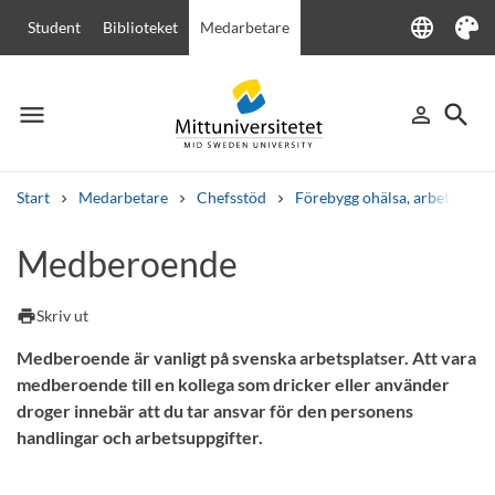
language
Student
Biblioteket
Medarbetare
Language
Tema
menu
search
person_outline
Meny
Logga in
Sök
Start
Medarbetare
Chefsstöd
Förebygg ohälsa, arbetsanpas
Sök
Medberoende
Andra söktjänster
Kurser och program
Kursplaner
Välkomstbrev
Personal
print
Skriv ut
Lediga jobb
Medberoende är vanligt på svenska arbetsplatser. Att vara
medberoende till en kollega som dricker eller använder
droger innebär att du tar ansvar för den personens
handlingar och arbetsuppgifter.