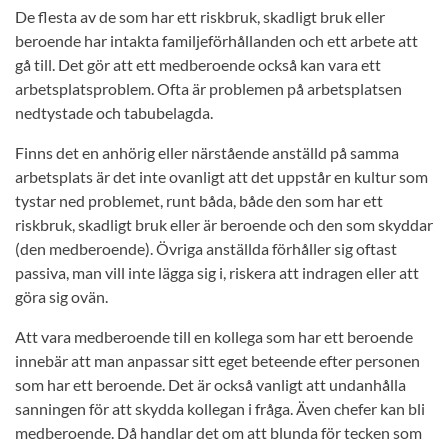
De flesta av de som har ett riskbruk, skadligt bruk eller
beroende har intakta familjeförhållanden och ett arbete att
gå till. Det gör att ett medberoende också kan vara ett
arbetsplatsproblem. Ofta är problemen på arbetsplatsen
nedtystade och tabubelagda.
Finns det en anhörig eller närstående anställd på samma
arbetsplats är det inte ovanligt att det uppstår en kultur som
tystar ned problemet, runt båda, både den som har ett
riskbruk, skadligt bruk eller är beroende och den som skyddar
(den medberoende). Övriga anställda förhåller sig oftast
passiva, man vill inte lägga sig i, riskera att indragen eller att
göra sig ovän.
Att vara medberoende till en kollega som har ett beroende
innebär att man anpassar sitt eget beteende efter personen
som har ett beroende. Det är också vanligt att undanhålla
sanningen för att skydda kollegan i fråga. Även chefer kan bli
medberoende. Då handlar det om att blunda för tecken som