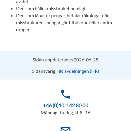
av det.
Den som håller missbruket hemligt.
Den som lånar ut pengar, betalar räkningar när
missbrukarens pengar går till alkohol eller andra
droger.
Sidan uppdaterades 2026-06-25
Sidansvarig:
HR‑avdelningen (HR)
phone
+46 (0)10-142 80 00
Måndag–fredag, kl. 8–16
mail_outline