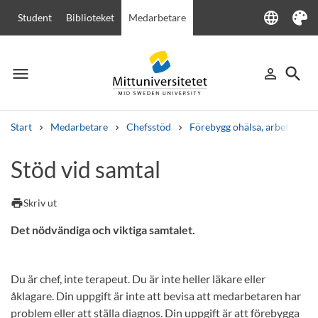
language
Student
Biblioteket
Medarbetare
Language
Tema
menu
search
person_outline
Meny
Logga in
Sök
Start
Medarbetare
Chefsstöd
Förebygg ohälsa, arbetsanpas
Sök
Stöd vid samtal
Andra söktjänster
Kurser och program
Kursplaner
Välkomstbrev
Personal
print
Skriv ut
Lediga jobb
Det nödvändiga och viktiga samtalet.
Du är chef, inte terapeut. Du är inte heller läkare eller
åklagare. Din uppgift är inte att bevisa att medarbetaren har
problem eller att ställa diagnos. Din uppgift är att förebygga