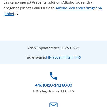
Läs gärna mer på Prevents sidor om Alkohol och andra
droger på jobbet. Länk till sidan
Alkohol och andra droger på
jobbet
Sidan uppdaterades 2026-06-25
Sidansvarig:
HR‑avdelningen (HR)
phone
+46 (0)10-142 80 00
Måndag–fredag, kl. 8–16
mail_outline