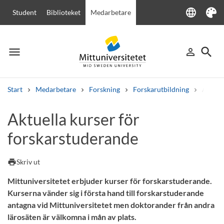
language
Student
Biblioteket
Medarbetare
Language
Tema
menu
search
person_outline
Meny
Logga in
Sök
Start
Medarbetare
Forskning
Forskarutbildning
Aktuel
Sök
Aktuella kurser för
Andra söktjänster
forskarstuderande
Kurser och program
Kursplaner
Välkomstbrev
Personal
Lediga jobb
print
Skriv ut
Mittuniversitetet erbjuder kurser för forskarstuderande.
Kurserna vänder sig i första hand till forskarstuderande
antagna vid Mittuniversitetet men doktorander från andra
lärosäten är välkomna i mån av plats.