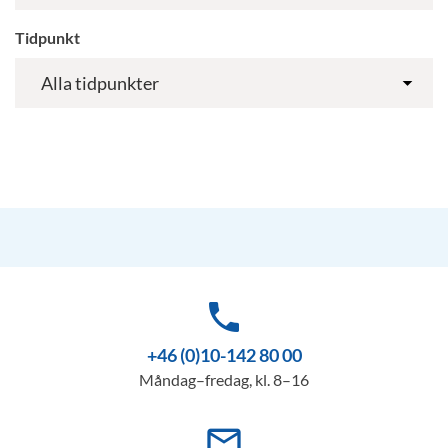
Tidpunkt
phone
+46 (0)10-142 80 00
Måndag–fredag, kl. 8–16
mail_outline