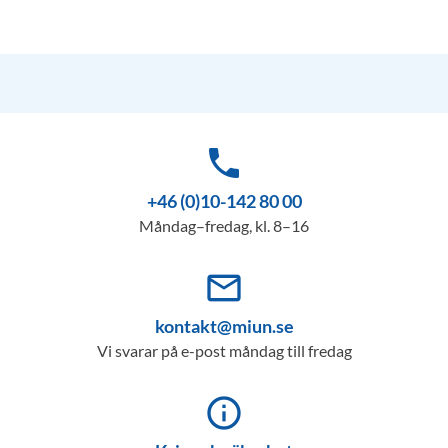
phone
+46 (0)10-142 80 00
Måndag–fredag, kl. 8–16
mail_outline
kontakt@miun.se
Vi svarar på e-post måndag till fredag
info_outline