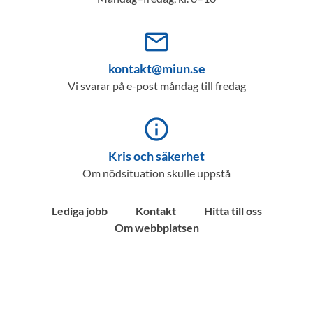
mail_outline
kontakt@miun.se
Vi svarar på e-post måndag till fredag
info_outline
Kris och säkerhet
Om nödsituation skulle uppstå
Lediga jobb
Kontakt
Hitta till oss
Om webbplatsen