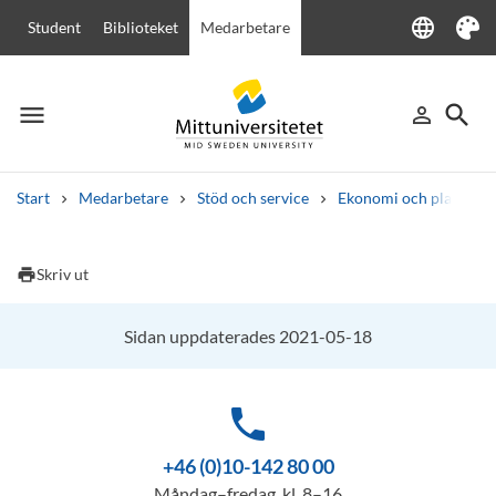
language
Student
Biblioteket
Medarbetare
Language
Tema
menu
search
person_outline
Meny
Logga in
Sök
Start
Medarbetare
Stöd och service
Ekonomi och planering
Sök
Andra söktjänster
print
Skriv ut
Kurser och program
Kursplaner
Välkomstbrev
Personal
Lediga jobb
Sidan uppdaterades 2021-05-18
phone
+46 (0)10-142 80 00
Måndag–fredag, kl. 8–16