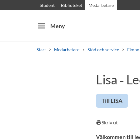
Student
Biblioteket
Medarbetare
menu
Meny
Start
Medarbetare
Stöd och service
Ekonom
Sök
Andra söktjänster
Lisa ‑ 
Kurser och program
Kursplaner
Välkomstb
Till LISA
Skriv ut
print
Välkommen till le