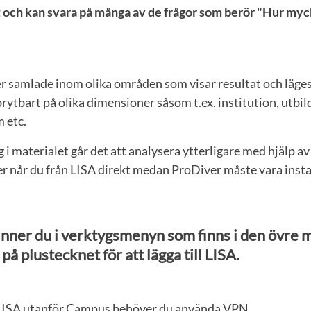
 och kan svara på många av de frågor som berör "Hur myc
er samlade inom olika områden som visar resultat och läge
rytbart på olika dimensioner såsom t.ex. institution, utb
 etc.
g i materialet går det att analysera ytterligare med hjälp a
r når du från LISA direkt medan ProDiver måste vara instal
inner du i verktygsmenyn som finns i den övre
 på plustecknet för att lägga till LISA.
 LISA utanför Campus behöver du använda VPN.