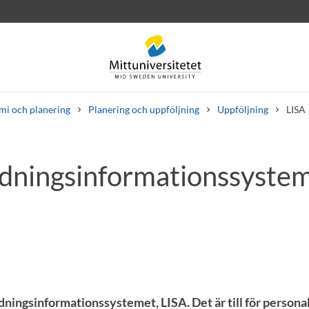
i och planering
Planering och uppföljning
Uppföljning
LISA
Ledningsinformationssyste
rev
Personal
Lediga jobb
dningsinformationssystemet, LISA. Det är till för personal