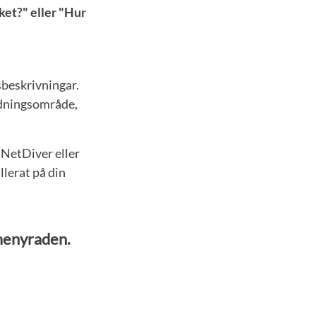
ket?" eller "Hur
sbeskrivningar.
ildningsområde,
v NetDiver eller
lerat på din
 menyraden.