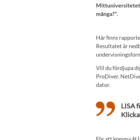
Mittuniversitetet
många?".
Här finns rapport
Resultatet är nedb
undervisningsform
Vill du fördjupa di
ProDiver. NetDive
dator.
LISA f
Klicka
För att komma åt