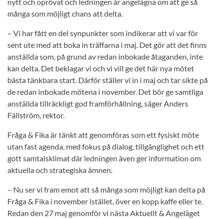
nytt och oprövat och ledningen är angelägna om att ge så
många som möjligt chans att delta.
– Vi har fått en del synpunkter som indikerar att vi var för
sent ute med att boka in träffarna i maj. Det gör att det finns
anställda som, på grund av redan inbokade åtaganden, inte
kan delta. Det beklagar vi och vi vill ge det här nya mötet
bästa tänkbara start. Därför ställer vi in i maj och tar sikte på
de redan inbokade mötena i november. Det bör ge samtliga
anställda tillräckligt god framförhållning, säger Anders
Fällström, rektor.
Fråga & Fika är tänkt att genomföras som ett fysiskt möte
utan fast agenda, med fokus på dialog, tillgänglighet och ett
gott samtalsklimat där ledningen även ger information om
aktuella och strategiska ämnen.
– Nu ser vi fram emot att så många som möjligt kan delta på
Fråga & Fika i november istället, över en kopp kaffe eller te.
Redan den 27 maj genomför vi nästa Aktuellt & Angeläget