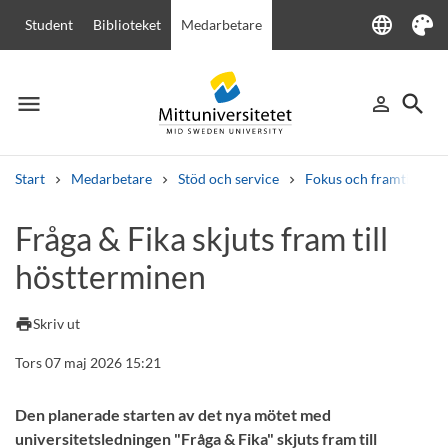
language
Student
Biblioteket
Medarbetare
Language
Tema
menu
search
person_outline
Meny
Logga in
Sök
Start
Medarbetare
Stöd och service
Fokus och framtid
Sök
Fråga & Fika skjuts fram till
Andra söktjänster
höstterminen
Kurser och program
Kursplaner
Välkomstbrev
Personal
Lediga jobb
print
Skriv ut
Tors 07 maj 2026 15:21
Den planerade starten av det nya mötet med
universitetsledningen "Fråga & Fika" skjuts fram till