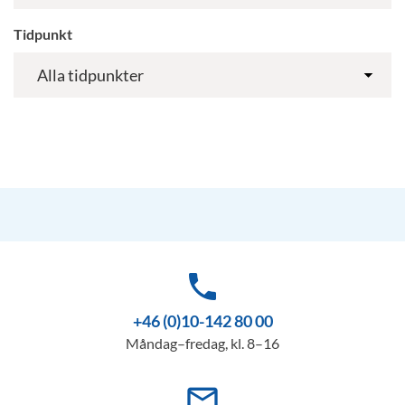
Tidpunkt
phone
+46 (0)10-142 80 00
Måndag–fredag, kl. 8–16
mail_outline