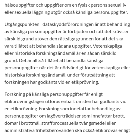
hälsouppgifter och uppgifter om en fysisk persons sexualliv
eller sexuella läggning utgör också känsliga personuppgifter.
Utgångspunkten i dataskyddsförordningen är att behandling
av känsliga personuppgifter är förbjuden och att det krävs en
särskild grund utöver den rättsliga grunden för att det ska
vara tillåtet att behandla sådana uppgifter. Vetenskapliga
eller historiska forskningsändamål är en sådan särskild
grund. Det är alltså tillåtet att behandla känsliga
personuppgifter när det är nödvändigt för vetenskapliga eller
historiska forskningsändamål, under förutsättning att
forskningen har godkänts vid en etikprövning.
Forskning på känsliga personuppgifter får enligt
etikprövningslagen utföras enbart om den har godkänts vid
en etikprövning. Forskning som innefattar behandling av
personuppgifter om lagöverträdelser som innefattar brott,
domar i brottmål, straffprocessuella tvångsmedel eller
administrativa frihetsberövanden ska också etikprövas enligt