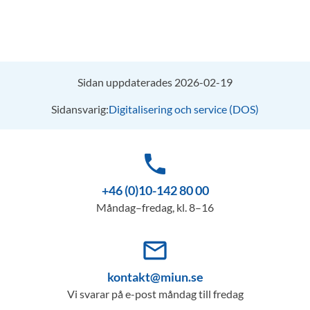
Sidan uppdaterades 2026-02-19
Sidansvarig:
Digitalisering och service (DOS)
phone
+46 (0)10-142 80 00
Måndag–fredag, kl. 8–16
mail_outline
kontakt@miun.se
Vi svarar på e-post måndag till fredag