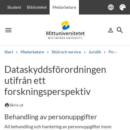
language
Student
Biblioteket
Medarbetare
Language
Tema
menu
search
person_outline
Meny
Logga in
Sök
Start
Medarbetare
Stöd och service
Juridik
Personuppg
Sök
Dataskyddsförordningen
Andra söktjänster
utifrån ett
Kurser och program
Kursplaner
Välkomstbrev
Personal
Lediga jobb
forskningsperspektiv
print
Skriv ut
Behandling av personuppgifter
All behandling och hantering av personuppgifter inom