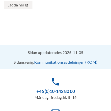
Ladda ner
Sidan uppdaterades 2025-11-05
Sidansvarig:
Kommunikationsavdelningen (KOM)
phone
+46 (0)10-142 80 00
Måndag–fredag, kl. 8–16