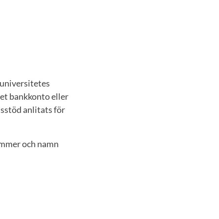
universitetes
get bankkonto eller
stöd anlitats för
tnummer och namn