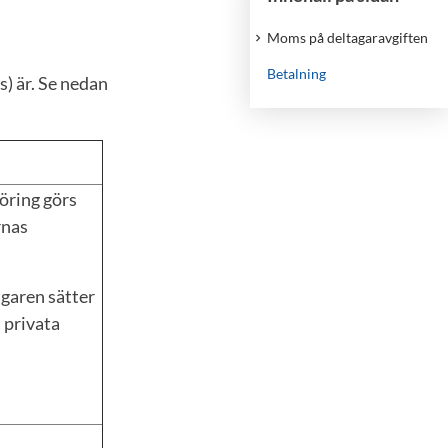
Moms på deltagaravgiften
Betalning
s) är. Se nedan
öring görs
rnas
garen sätter
t privata