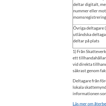
deltar digitalt, m
nummer eller mo
momsregistreri
Övriga deltagare (
utländska deltag
deltar på plats
1) Från Skatteverk
ett tillhandahålla
vid direkta tillha
säkrast genom fak
Deltagare från fö
lokala skattemynd
informationen som
Läs mer om återb