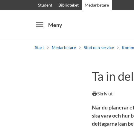
Student
Biblioteket
Medarbetare
menu
Meny
Start
Medarbetare
Stöd och service
Kommu
Sök
Andra söktjänster
Ta in de
Kurser och program
Kursplaner
Välkomstb
Skriv ut
print
När du planerar et
ska vara och hur 
deltagarna kan beta