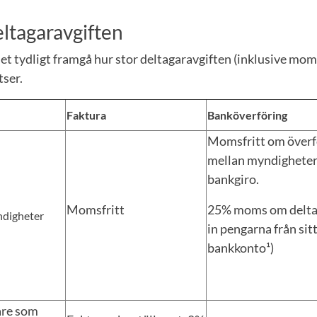
ltagaravgiften
et tydligt framgå hur stor deltagaravgiften (inklusive mom
tser.
Faktura
Banköverföring
Momsfritt om överf
mellan myndighete
bankgiro.
Momsfritt
25% moms om delta
ndigheter
in pengarna från sit
bankkonto¹)
are som