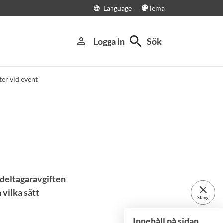
Language
Tema
language
search
person_outline
Logga in
Sök
ter vid event
r deltagaravgiften
close
 vilka sätt
Stäng
Innehåll på sidan