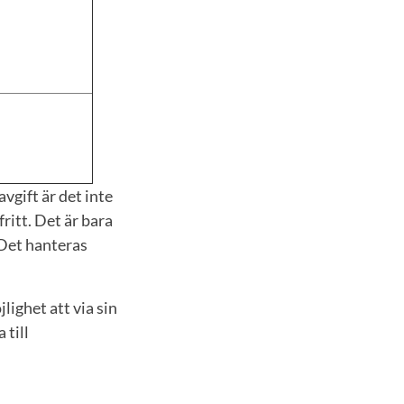
vgift är det inte
ritt. Det är bara
 Det hanteras
ighet att via sin
 till