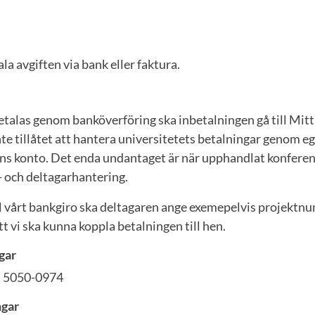
la avgiften via bank eller faktura.
etalas genom banköverföring ska inbetalningen gå till Mitt
nte tillåtet att hantera universitetets betalningar genom e
ns konto. Det enda undantaget är när upphandlat konferens
- och deltagarhantering.
ill vårt bankgiro ska deltagaren ange exemepelvis projek
tt vi ska kunna koppla betalningen till hen.
gar
 5050-0974
ngar