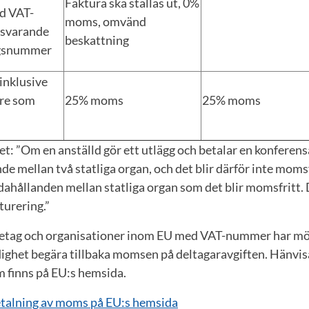
Faktura ska ställas ut, 0%
ed VAT-
moms, omvänd
tsvarande
beskattning
ngsnummer
inklusive
are som
25% moms
25% moms
et: ”Om en anställd gör ett utlägg och betalar en konferensa
nde mellan två statliga organ, och det blir därför inte momsf
ndahållanden mellan statliga organ som det blir momsfritt.
turering.”
retag och organisationer inom EU med VAT-nummer har möjl
ighet begära tillbaka momsen på deltagaravgiften. Hänvisa
 finns på EU:s hemsida.
etalning av moms på EU:s hemsida