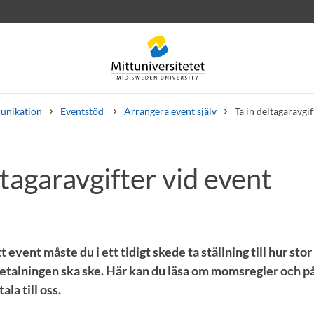
nikation
Eventstöd
Arrangera event själv
Ta in deltagaravgif
ltagaravgifter vid event
rev
Personal
Lediga jobb
t event måste du i ett tidigt skede ta ställning till hur sto
betalningen ska ske. Här kan du läsa om momsregler och på
la till oss.