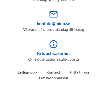
mail_outline
kontakt@miun.se
Vi svarar på e-post måndag till fredag
info_outline
Kris och säkerhet
Om nödsituation skulle uppstå
Lediga jobb
Kontakt
Hitta till oss
Om webbplatsen