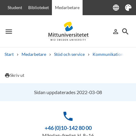
language
Student
Biblioteket
Medarbetare
Language
Tema
menu
search
person_outline
Meny
Logga in
Sök
Start
Medarbetare
Stöd och service
Kommunikation
Vä
Sök
Andra söktjänster
print
Skriv ut
Kurser och program
Kursplaner
Välkomstbrev
Personal
Lediga jobb
Sidan uppdaterades 2022-03-08
phone
+46 (0)10-142 80 00
Måndag–fredag, kl. 8–16