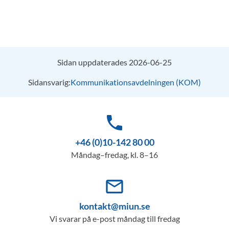
Sidan uppdaterades 2026-06-25
Sidansvarig:
Kommunikationsavdelningen (KOM)
phone
+46 (0)10-142 80 00
Måndag–fredag, kl. 8–16
mail_outline
kontakt@miun.se
Vi svarar på e-post måndag till fredag