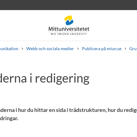
nikation
Webb och sociala medier
Publicera på miun.se
Gru
erna i redigering
rev
Personal
Lediga jobb
nderna i hur du hittar en sida i trädstrukturen, hur du redi
dringar.