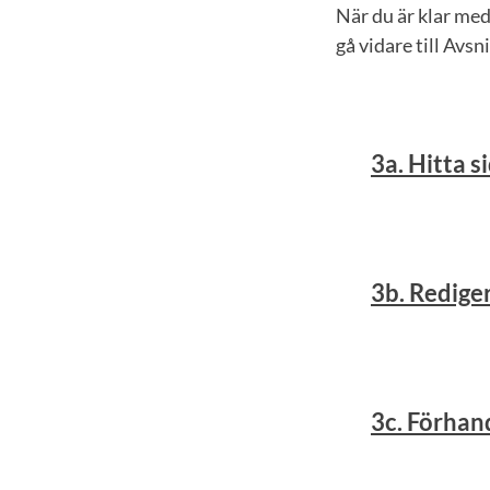
När du är klar med
gå vidare till Avsn
3a. Hitta s
3b. Redige
3c. Förhan