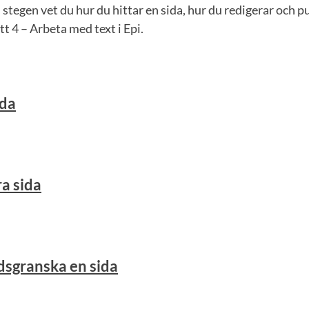
 stegen vet du hur du hittar en sida, hur du redigerar och p
itt 4 – Arbeta med text i Epi.
ida
ra sida
dsgranska en sida