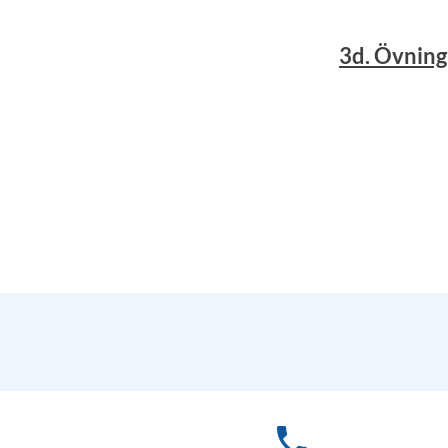
3d. Övning
phone