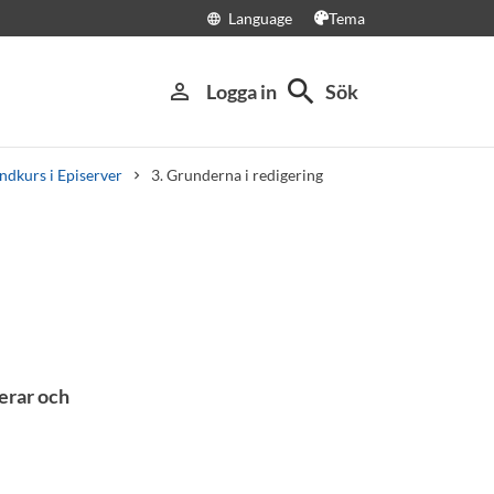
Language
Tema
language
search
person_outline
Logga in
Sök
ndkurs i Episerver
3. Grunderna i redigering
gerar och