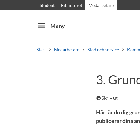
Student
Biblioteket
Medarbetare
menu
Meny
Start
Medarbetare
Stöd och service
Kommu
Sök
Andra söktjänster
3. Grund
Kurser och program
Kursplaner
Välkomstb
Skriv ut
print
Här lär du dig gru
publicerar dina än