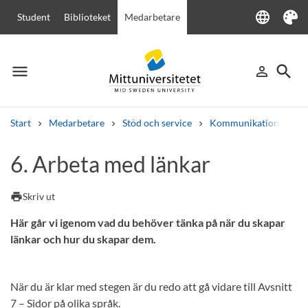
language
Student
Biblioteket
Medarbetare
Language
Tema
menu
search
person_outline
Meny
Logga in
Sök
Start
Medarbetare
Stöd och service
Kommunikation
We
Sök
6. Arbeta med länkar
Andra söktjänster
Kurser och program
Kursplaner
Välkomstbrev
Personal
print
Skriv ut
Lediga jobb
Här går vi igenom vad du behöver tänka på när du skapar
länkar och hur du skapar dem.
När du är klar med stegen är du redo att gå vidare till Avsnitt
7 – Sidor på olika språk.