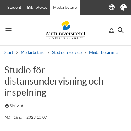
language
Student
Biblioteket
Medarbetare
Language
Tema
menu
search
person_outline
Meny
Logga in
Sök
Start
Medarbetare
Stöd och service
Medarbetarinfo
St
Sök
Studio för
Andra söktjänster
distansundervisning och
Kurser och program
Kursplaner
Välkomstbrev
Personal
Lediga jobb
inspelning
print
Skriv ut
Mån 16 jan. 2023 10:07