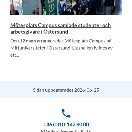
Mötesplats Campus samlade studenter och
arbetsgivare i Östersund
Den 12 mars arrangerades Mötesplats Campus på
Mittuniversitetet i Östersund. Ljushallen fylldes av
ett...
Sidan uppdaterades 2026-06-25
phone
+46 (0)10-142 80 00
Måndag–fredag, kl. 8–16