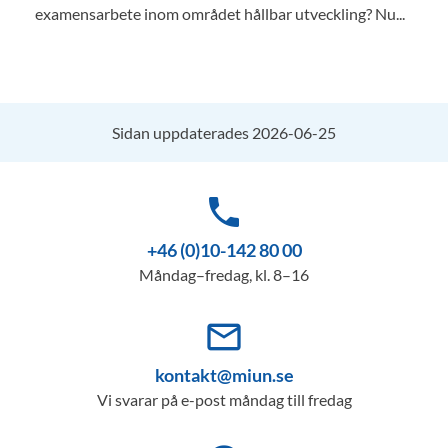
examensarbete inom området hållbar utveckling? Nu...
Sidan uppdaterades 2026-06-25
phone
+46 (0)10-142 80 00
Måndag–fredag, kl. 8–16
mail_outline
kontakt@miun.se
Vi svarar på e-post måndag till fredag