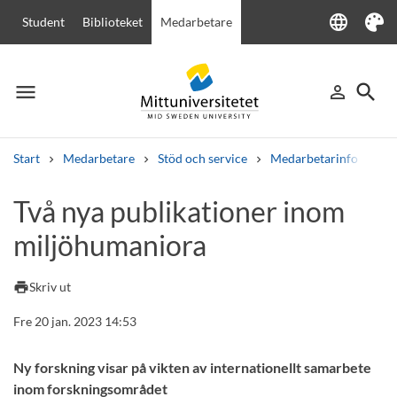
language
Student
Biblioteket
Medarbetare
Language
Tema
menu
search
person_outline
Meny
Logga in
Sök
Start
Medarbetare
Stöd och service
Medarbetarinfo
Tv
Sök
Två nya publikationer inom
Andra söktjänster
miljöhumaniora
Kurser och program
Kursplaner
Välkomstbrev
Personal
Lediga jobb
print
Skriv ut
Fre 20 jan. 2023 14:53
Ny forskning visar på vikten av internationellt samarbete
inom forskningsområdet