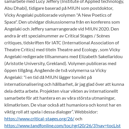
samarbete med Lucy Jeffery (Institute of Applied technology,
Abu Dhabi), tidigare baserad på MIUN som postdoktor,
Vicky Angelaki publicerade volymen "A New Poetics of
Space". Den utvidgar diskussionerna från en konferens som
Angelaki och Jeffery samarrangerade vid MIUN 2020. Den
andra är ett specialnummer av Critical Stages / Scènes
critiques, tidskriften för IATC (International Association of
Theatre Critics) med titeln Theatre and Ecology , som Vicky
Angelaki redigerade tillsammans med Elizabeth Sakellaridou
(Aristotle University, Grekland). Volymen publiceras med
öppen tillgång. Angående de två volymerna sa Vicky
Angelaki: "i en tid då MIUN lägger tonvikt på
internationalisering och hållbarhet, är jag glad över att kunna
dela detta arbete. Projekten visar vikten av internationellt
samarbete för att hantera en av våra största utmaningar,
klimatkrisen. De visar också att humaniora och konst har en
viktig roll att spela i dessa dialoger”. Webbsidor:
https://www.critical-stages.org/26/
och
https://www.tandfonline.com/toc/rgrl20/26/3?nav=tocList