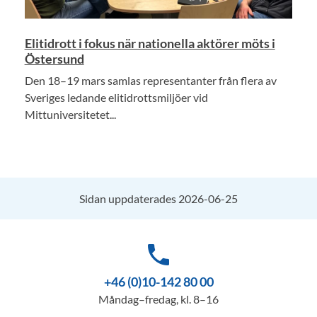
Elitidrott i fokus när nationella aktörer möts i
Östersund
Den 18–19 mars samlas representanter från flera av
Sveriges ledande elitidrottsmiljöer vid
Mittuniversitetet...
Sidan uppdaterades 2026-06-25
phone
+46 (0)10-142 80 00
Måndag–fredag, kl. 8–16