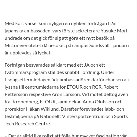
Med kort varsel kom nyligen en nyfiken förfrågan från
japanska ambassaden, vars förste sekreterare Yusuke Mori
undrade om det gick för sig att göra ett nytt besök på
Mittuniversitetet då besöket på campus Sundsvall i januari i
år upplevdes så lyckat.
Förfrågan besvarades så klart med ett JA och ett
tvåtimmarsprogram ställdes snabbt i ordning. Under
tisdagseftermiddagen fick ambassadören därför chansen att
lyssna till centrumledarna för ETOUR och RCR, Robert
Pettersson respektive Aron Larsson. Vid mötet deltog även
Kai Kronenberg, ETOUR, samt dekan Anna Olofsson och
prorektor Håkan Wiklund. Därefter förevisades labb- och
testmiljöerna på Nationellt Vintersportcentrum och Sports
Tech Research Centre.
– Det är alltid lika roligt att följa hur mycket fascination vår