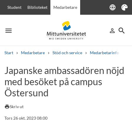
language
Student
Biblioteket
Medarbetare
Language
Tema
menu
search
person_outline
Meny
Logga in
Sök
Start
Medarbetare
Stöd och service
Medarbetarinfo
Ja
Sök
Japanske ambassadören nöjd
Andra söktjänster
med besöket på campus
Kurser och program
Kursplaner
Välkomstbrev
Personal
Lediga jobb
Östersund
print
Skriv ut
Tors 26 okt. 2023 08:00