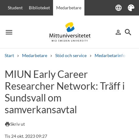
language
Student
Biblioteket
Medarbetare
Language
Tema
menu
search
person_outline
Meny
Logga in
Sök
Start
Medarbetare
Stöd och service
Medarbetarinfo
MI
Sök
MIUN Early Career
Andra söktjänster
Researcher Network: Träff i
Kurser och program
Kursplaner
Välkomstbrev
Personal
Lediga jobb
Sundsvall om
samverkansavtal
print
Skriv ut
Tis 24 okt. 2023 09:27