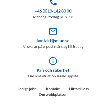
phone
+46 (0)10-142 80 00
Måndag–fredag, kl. 8–16
mail_outline
kontakt@miun.se
Vi svarar på e-post måndag till fredag
info_outline
Kris och säkerhet
Om nödsituation skulle uppstå
Lediga jobb
Kontakt
Hitta till oss
Om webbplatsen