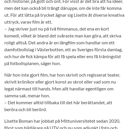
och historier, på gott och ont. För visst är det bra att ha idéer,
men det kan också bli trångt däruppe, om de inte får komma
ut. För att lätta på trycket ägnar sig Lisette åt diverse kreativa
uttryck, varav film är ett.
– Jag skriver just nu på två filmmanus, det ena en kort
komedi, vilket är bland det svåraste man kan göra, att skriva
roligt alltså. Det andra är en långfilm som handlar om ett
damfotbollslag i Västerbotten, ett av Sveriges första damlag,
och hur de fick kämpa för att få spela eller ens få träningstid
på fotbollsplanen, säger hon.
När hon inte gjort film, har hon skrivit och regisserat teater,
skrivit krönikor eller gjort konst av skrot eller vad som nu
legat närmast till hands. Men allt handlar egentligen om
samma sak, menar hon.
– Det kommer alltid tillbaka till det här berättandet, att
beröra och bli berörd.
Lisette Boman har jobbat på Mittuniversitetet sedan 2020,
först som bildlärare på UTV och nu som adjunkt i foto och