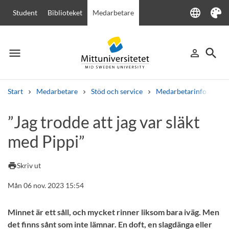
language
Student
Biblioteket
Medarbetare
Language
Tema
menu
search
person_outline
Meny
Logga in
Sök
Start
Medarbetare
Stöd och service
Medarbetarinfo
”Ja
Sök
”Jag trodde att jag var släkt
Andra söktjänster
med Pippi”
Kurser och program
Kursplaner
Välkomstbrev
Personal
Lediga jobb
print
Skriv ut
Mån 06 nov. 2023 15:54
Minnet är ett såll, och mycket rinner liksom bara iväg. Men
det finns sånt som inte lämnar. En doft, en slagdänga eller