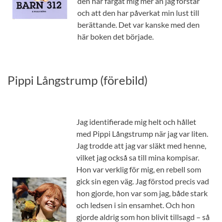
den har färgat mig mer än jag förstår
och att den har påverkat min lust till
berättande. Det var kanske med den
här boken det började.
Pippi Långstrump (förebild)
Jag identifierade mig helt och hållet
med Pippi Långstrump när jag var liten.
Jag trodde att jag var släkt med henne,
vilket jag också sa till mina kompisar.
Hon var verklig för mig, en rebell som
gick sin egen väg. Jag förstod precis vad
hon gjorde, hon var som jag, både stark
och ledsen i sin ensamhet. Och hon
gjorde aldrig som hon blivit tillsagd – så