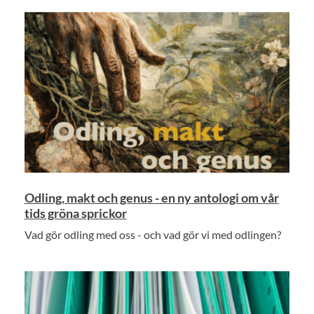
Odling, makt och genus - en ny antologi om vår
tids gröna sprickor
Vad gör odling med oss - och vad gör vi med odlingen?