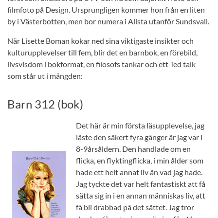
filmfoto på Design. Ursprungligen kommer hon från en liten
by i Västerbotten, men bor numera i Allsta utanför Sundsvall.
När Lisette Boman kokar ned sina viktigaste insikter och
kulturupplevelser till fem, blir det en barnbok, en förebild,
livsvisdom i bokformat, en filosofs tankar och ett Ted talk
som står ut i mängden:
Barn 312 (bok)
Det här är min första läsupplevelse, jag
läste den säkert fyra gånger är jag var i
8-9årsåldern. Den handlade om en
flicka, en flyktingflicka, i min ålder som
hade ett helt annat liv än vad jag hade.
Jag tyckte det var helt fantastiskt att få
sätta sig in i en annan människas liv, att
få bli drabbad på det sättet. Jag tror