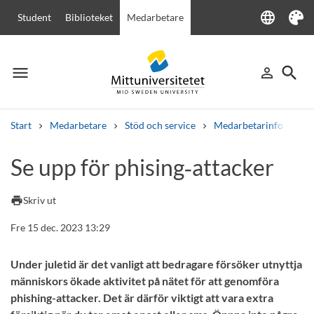
language
Student
Biblioteket
Medarbetare
Language
Tema
menu
search
person_outline
Meny
Logga in
Sök
Start
Medarbetare
Stöd och service
Medarbetarinfo
Se
Sök
Se upp för phising‑attacker
Andra söktjänster
Kurser och program
Kursplaner
Välkomstbrev
Personal
print
Skriv ut
Lediga jobb
Fre 15 dec. 2023 13:29
Under juletid är det vanligt att bedragare försöker utnyttja
människors ökade aktivitet på nätet för att genomföra
phishing-attacker. Det är därför viktigt att vara extra