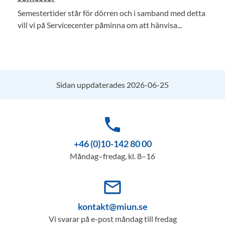
Semestertider står för dörren och i samband med detta
vill vi på Servicecenter påminna om att hänvisa...
Sidan uppdaterades 2026-06-25
phone
+46 (0)10-142 80 00
Måndag–fredag, kl. 8–16
mail_outline
kontakt@miun.se
Vi svarar på e-post måndag till fredag