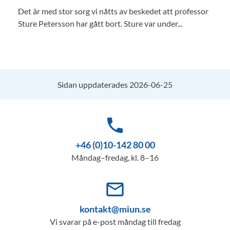
Det är med stor sorg vi nåtts av beskedet att professor
Sture Petersson har gått bort. Sture var under...
Sidan uppdaterades 2026-06-25
phone
+46 (0)10-142 80 00
Måndag–fredag, kl. 8–16
mail_outline
kontakt@miun.se
Vi svarar på e-post måndag till fredag