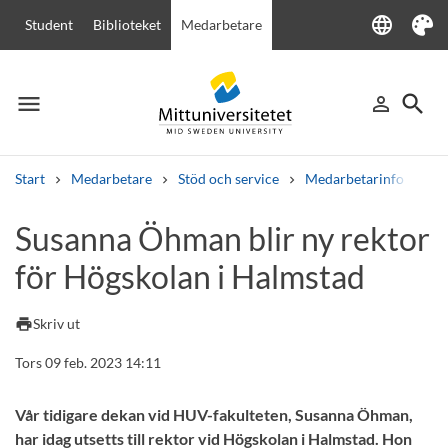
language
Student
Biblioteket
Medarbetare
Language
Tema
menu
search
person_outline
Meny
Logga in
Sök
Start
Medarbetare
Stöd och service
Medarbetarinfo
Su
Sök
Susanna Öhman blir ny rektor
Andra söktjänster
för Högskolan i Halmstad
Kurser och program
Kursplaner
Välkomstbrev
Personal
Lediga jobb
print
Skriv ut
Tors 09 feb. 2023 14:11
Vår tidigare dekan vid HUV-fakulteten, Susanna Öhman,
har idag utsetts till rektor vid Högskolan i Halmstad. Hon