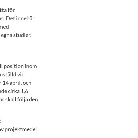
tta för
ns. Det innebär
 med
 egna studier.
ll position inom
nställd vid
 14 april, och
de cirka 1,6
r skall följa den
t
 av projektmedel