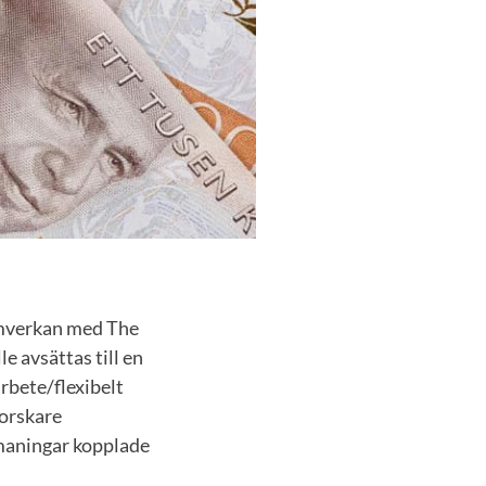
samverkan med The
e avsättas till en
rbete/flexibelt
forskare
tmaningar kopplade