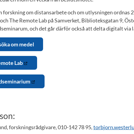
 forskning om distansarbete och om utlysningen ordnas 28
 och The Remote Lab på Samverket, Biblioteksgatan 9, Öste
dseminarum, och det går därför också att delta digitalt via
nsöka om medel
emote Lab
ridseminarium
rson:
nd, forskningsrådgivare, 010-142 78 95,
torbjorn.wester