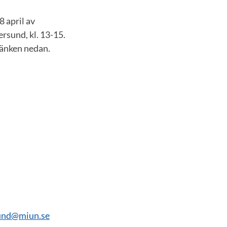
 april av
rsund, kl. 13-15.
 länken nedan.
lund@miun.se