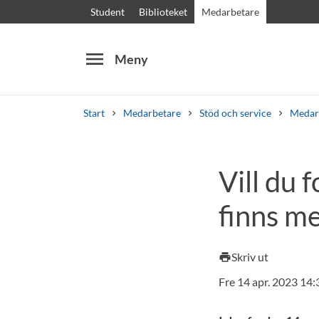
Student
Biblioteket
Medarbetare
menu
Meny
Start
Medarbetare
Stöd och service
Medar
Sök
Andra söktjänster
Vill du 
Kurser och program
Kursplaner
Välkomstb
finns me
Skriv ut
print
Fre 14 apr. 2023 14: