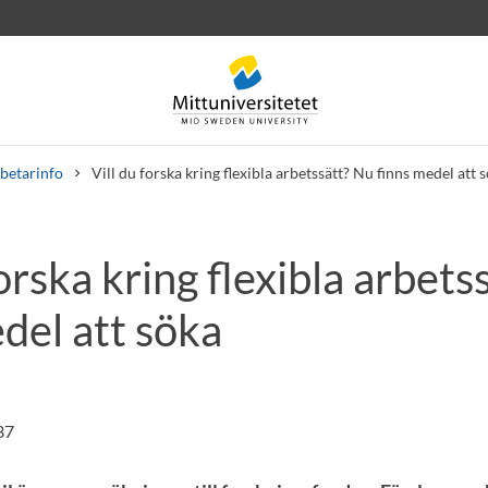
betarinfo
Vill du forska kring flexibla arbetssätt? Nu finns medel att 
forska kring flexibla arbets
rev
Personal
Lediga jobb
del att söka
37