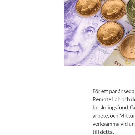
För ett par år se
Remote Lab och det
forskningsfond. Ge
arbete, och Mittun
verksamma vid uni
till detta.