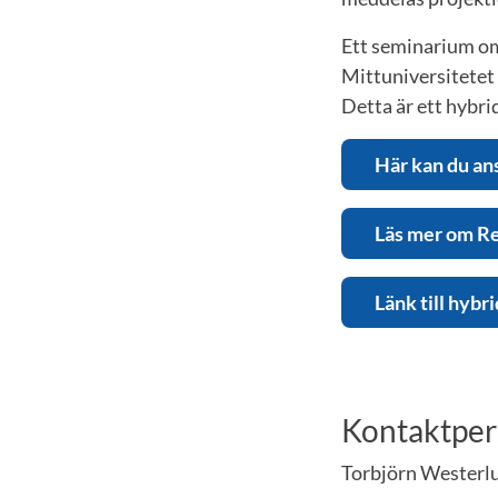
Ett seminarium om
Mittuniversitetet
Detta är ett hybri
Här kan du a
Läs mer om R
Länk till hyb
Kontaktpe
Torbjörn Westerlu