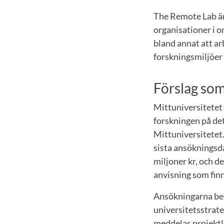
The Remote Lab är
organisationer i o
bland annat att a
forskningsmiljöer
Förslag som
Mittuniversitetet 
forskningen på det
Mittuniversitetet.
sista ansökningsd
miljoner kr, och d
anvisning som fin
Ansökningarna bed
universitetsstrat
meddelas projektl