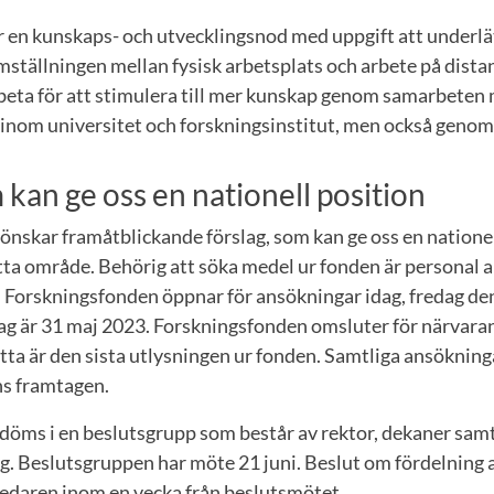
 en kunskaps- och utvecklingsnod med uppgift att underlä
mställningen mellan fysisk arbetsplats och arbete på dista
rbeta för att stimulera till mer kunskap genom samarbeten
 inom universitet och forskningsinstitut, men också genom
 kan ge oss en nationell position
önskar framåtblickande förslag, som kan ge oss en natione
ta område. Behörig att söka medel ur fonden är personal a
 Forskningsfonden öppnar för ansökningar idag, fredag den
ag är 31 maj 2023. Forskningsfonden omsluter för närvaran
etta är den sista utlysningen ur fonden. Samtliga ansökninga
ns framtagen.
öms i en beslutsgrupp som består av rektor, dekaner sam
eg. Beslutsgruppen har möte 21 juni. Beslut om fördelning
edaren inom en vecka från beslutsmötet.