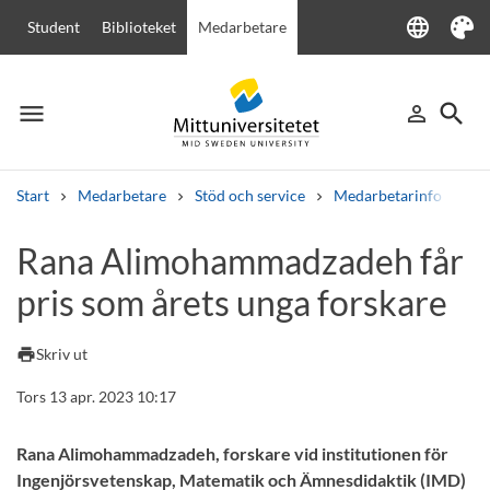
language
Student
Biblioteket
Medarbetare
Language
Tema
menu
search
person_outline
Meny
Logga in
Sök
Start
Medarbetare
Stöd och service
Medarbetarinfo
Ra
Sök
Rana Alimohammadzadeh får
Andra söktjänster
pris som årets unga forskare
Kurser och program
Kursplaner
Välkomstbrev
Personal
Lediga jobb
print
Skriv ut
Tors 13 apr. 2023 10:17
Rana Alimohammadzadeh, forskare vid institutionen för
Ingenjörsvetenskap, Matematik och Ämnesdidaktik (IMD)