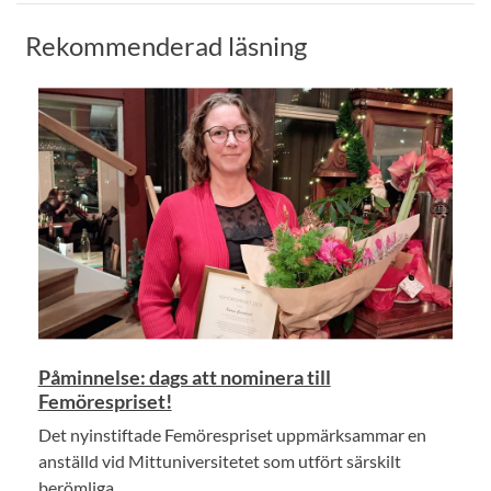
Rekommenderad läsning
Påminnelse: dags att nominera till
Femörespriset!
Det nyinstiftade Femörespriset uppmärksammar en
anställd vid Mittuniversitetet som utfört särskilt
berömliga...