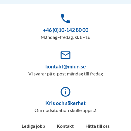
phone
+46 (0)10-142 80 00
Måndag–fredag, kl. 8–16
mail_outline
kontakt@miun.se
Vi svarar på e-post måndag till fredag
info_outline
Kris och säkerhet
Om nödsituation skulle uppstå
Lediga jobb
Kontakt
Hitta till oss