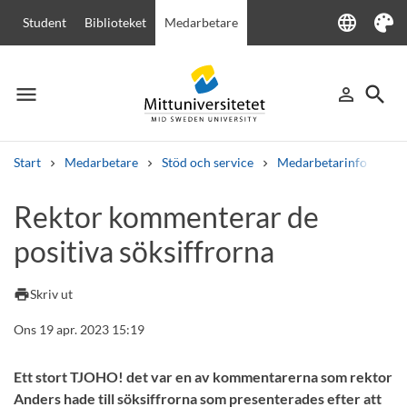
language
Student
Biblioteket
Medarbetare
Language
Tema
menu
search
person_outline
Meny
Logga in
Sök
Start
Medarbetare
Stöd och service
Medarbetarinfo
Re
Sök
Rektor kommenterar de
Andra söktjänster
positiva söksiffrorna
Kurser och program
Kursplaner
Välkomstbrev
Personal
Lediga jobb
print
Skriv ut
Ons 19 apr. 2023 15:19
Ett stort TJOHO! det var en av kommentarerna som rektor
Anders hade till söksiffrorna som presenterades efter att