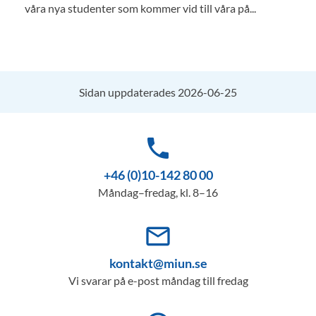
våra nya studenter som kommer vid till våra på...
Sidan uppdaterades 2026-06-25
phone
+46 (0)10-142 80 00
Måndag–fredag, kl. 8–16
mail_outline
kontakt@miun.se
Vi svarar på e-post måndag till fredag