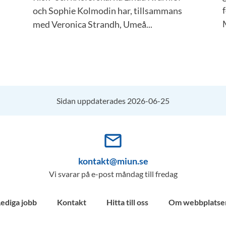
och Sophie Kolmodin har, tillsammans
M
med Veronica Strandh, Umeå...
Sidan uppdaterades 2026-06-25
mail_outline
kontakt@miun.se
Vi svarar på e-post måndag till fredag
Lediga jobb
Kontakt
Hitta till oss
Om webbplatse