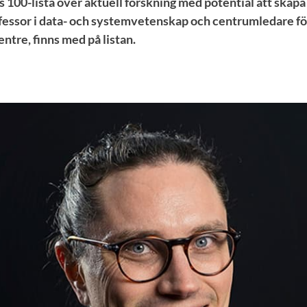
s 100-lista över aktuell forskning med potential att skap
fessor i data- och systemvetenskap och centrumledare fö
ntre, finns med på listan.