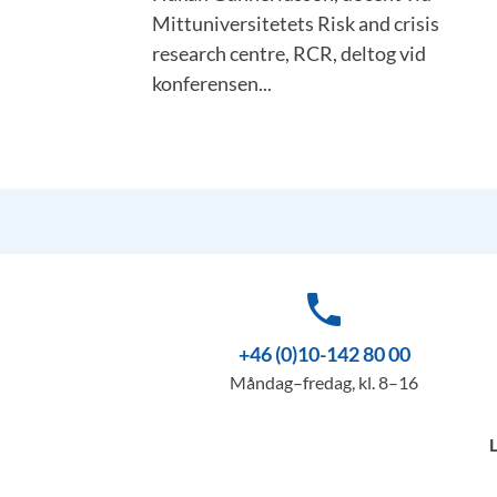
Mittuniversitetets Risk and crisis
research centre, RCR, deltog vid
konferensen...
phone
+46 (0)10-142 80 00
Måndag–fredag, kl. 8–16