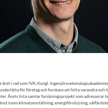
mte året i rad som IVA, Kungl. Ingenjörsvetenskapsakademien
tt underlätta för företag och forskare att hitta varandra och
ter. Årets lista samlar forskningsprojekt som adresserar te
änst inom klimatomställning, energiförsörjning, välfärdst