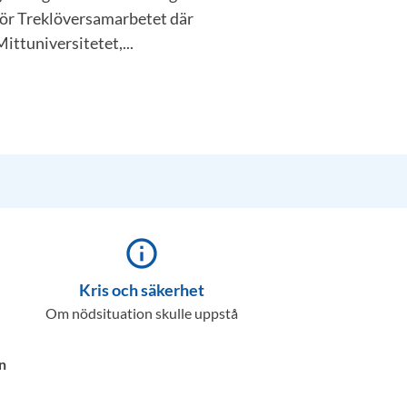
för Treklöversamarbetet där
ittuniversitetet,...
info_outline
Kris och säkerhet
Om nödsituation skulle uppstå
n