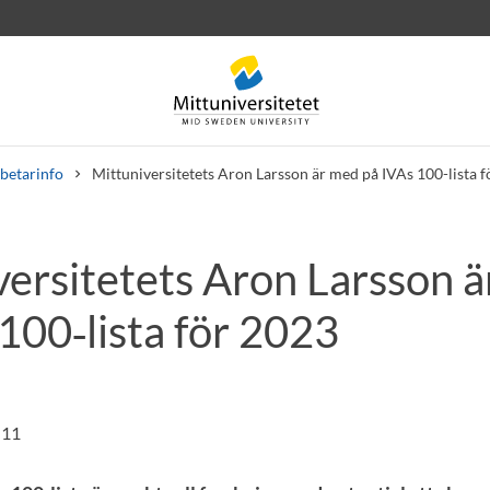
betarinfo
Mittuniversitetets Aron Larsson är med på IVAs 100-lista 
versitetets Aron Larsson 
rev
Personal
Lediga jobb
100‑lista för 2023
:11