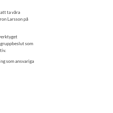
att ta våra
Aron Larsson på
verktyget
r gruppbeslut som
tiv.
ing som ansvariga