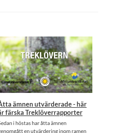
Åtta ämnen utvärderade - här
är färska Treklöverrapporter
Sedan i höstas har åtta ämnen
genomgått en utvärdering inom ramen