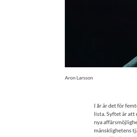
Aron Larsson
I år är det för fe
lista. Syftet är a
nya affärsmöjlighe
mänsklighetens tj