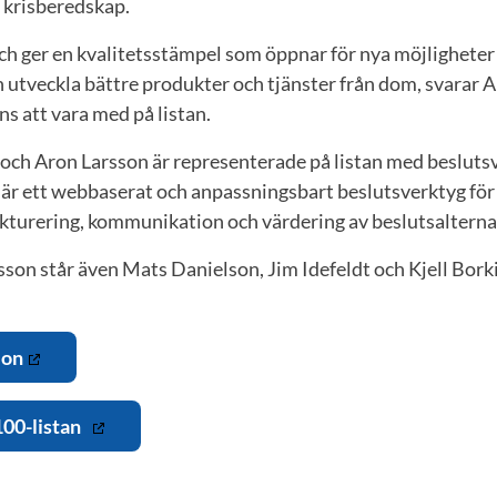
 krisberedskap.
och ger en kvalitetsstämpel som öppnar för nya möjligheter 
h utveckla bättre produkter och tjänster från dom, svarar 
ns att vara med på listan.
 och Aron Larsson är representerade på listan med besluts
n är ett webbaserat och anpassningsbart beslutsverktyg fö
ukturering, kommunikation och värdering av beslutsalterna
son står även Mats Danielson, Jim Idefeldt och Kjell Bork
ion
100-listan