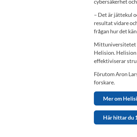
cybersäkerhet och
– Det är jättekul 
resultat vidare oc
frågan hur det kän
Mittuniversitetet
Helision. Helisio
effektiviserar str
Förutom Aron Lars
forskare.
Mer om Helis
Här hittar du 