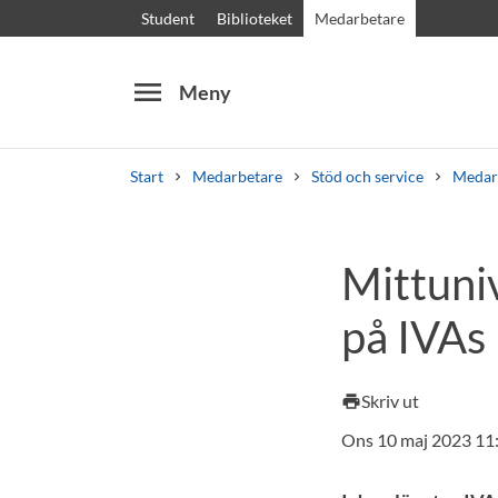
Student
Biblioteket
Medarbetare
menu
Meny
Start
Medarbetare
Stöd och service
Medar
Sök
Andra söktjänster
Mittuni
Kurser och program
Kursplaner
Välkomstb
på IVAs 
Skriv ut
print
Ons 10 maj 2023 11