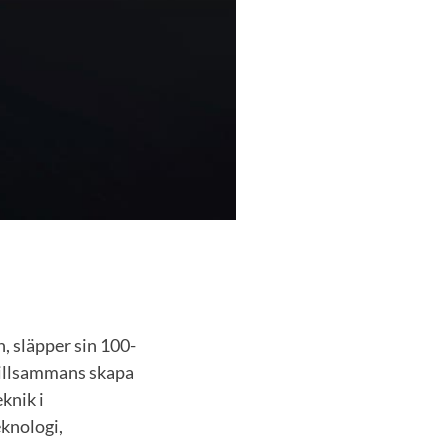
, släpper sin 100-
 tillsammans skapa
knik i
eknologi,