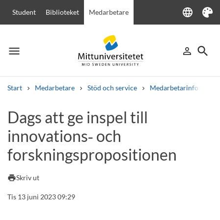
language
Student
Biblioteket
Medarbetare
Language
Tema
menu
search
person_outline
Meny
Logga in
Sök
Start
Medarbetare
Stöd och service
Medarbetarinfo
Da
Sök
Dags att ge inspel till
Andra söktjänster
innovations‑ och
Kurser och program
Kursplaner
Välkomstbrev
Personal
Lediga jobb
forskningspropositionen
print
Skriv ut
Tis 13 juni 2023 09:29