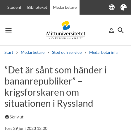
language
Student
Biblioteket
Medarbetare
Language
Tema
menu
search
person_outline
Meny
Logga in
Sök
Start
Medarbetare
Stöd och service
Medarbetarinfo
”D
Sök
”Det är sånt som händer i
Andra söktjänster
bananrepubliker” –
Kurser och program
Kursplaner
Välkomstbrev
Personal
Lediga jobb
krigsforskaren om
situationen i Ryssland
print
Skriv ut
Tors 29 juni 2023 12:00