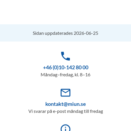
Sidan uppdaterades 2026-06-25
phone
+46 (0)10-142 80 00
Måndag–fredag, kl. 8–16
mail_outline
kontakt@miun.se
Vi svarar på e-post måndag till fredag
info_outline