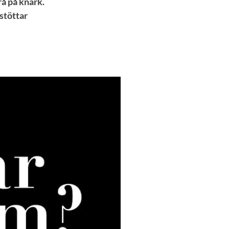
å på knark.
stöttar