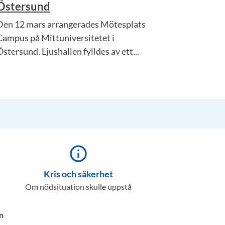
Östersund
Den 12 mars arrangerades Mötesplats
Campus på Mittuniversitetet i
stersund. Ljushallen fylldes av ett...
info_outline
Kris och säkerhet
Om nödsituation skulle uppstå
n