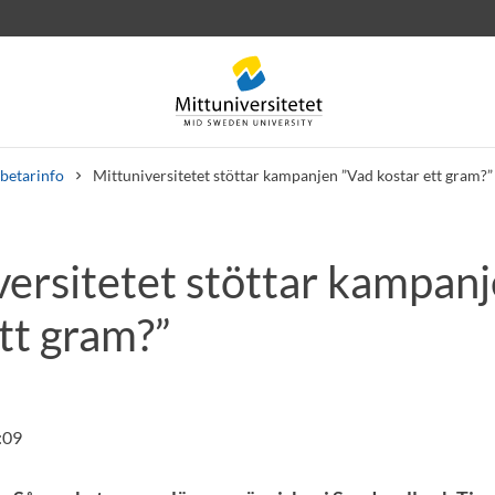
betarinfo
Mittuniversitetet stöttar kampanjen ”Vad kostar ett gram?”
versitetet stöttar kampan
rev
Personal
Lediga jobb
tt gram?”
:09