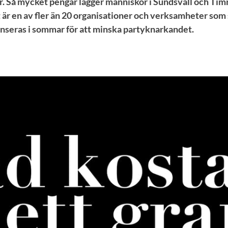
r. Så mycket pengar lägger människor i Sundsvall och Timr
 är en av fler än 20 organisationer och verksamheter som 
seras i sommar för att minska partyknarkandet.