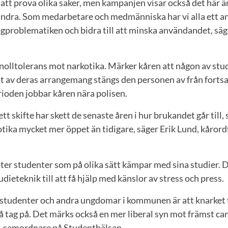
att prova olika saker, men kampanjen visar också det här ä
 andra. Som medarbetare och medmänniska har vi alla ett an
problematiken och bidra till att minska användandet, säg
nolltolerans mot narkotika. Märker kåren att någon av st
t av deras arrangemang stängs den personen av från fortsa
ioden jobbar kåren nära polisen.
ett skifte har skett de senaste åren i hur brukandet går til
tika mycket mer öppet än tidigare, säger Erik Lund, kårord
er studenter som på olika sätt kämpar med sina studier. 
tudieteknik till att få hjälp med känslor av stress och press.
 studenter och andra ungdomar i kommunen är att knarket f
t få tag på. Det märks också en mer liberal syn mot främst ca
, samordnare på Studenthälsan.