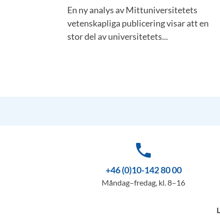
En ny analys av Mittuniversitetets
vetenskapliga publicering visar att en
stor del av universitetets...
phone
+46 (0)10-142 80 00
Måndag–fredag, kl. 8–16