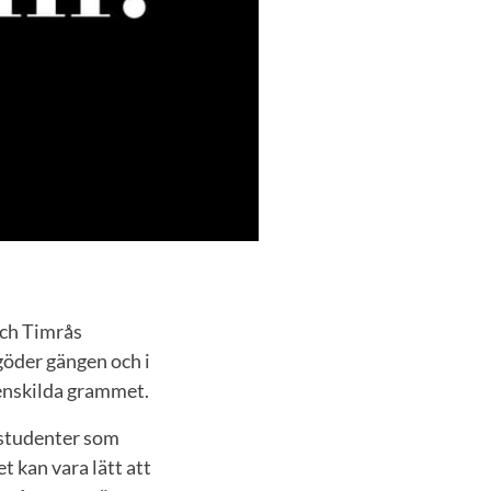
och Timrås
göder gängen och i
 enskilda grammet.
a studenter som
et kan vara lätt att