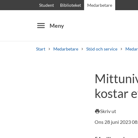
Student
Biblioteket
Medarbetare
menu
Meny
Start
Medarbetare
Stöd och service
Medar
Sök
Andra söktjänster
Mittuni
Kurser och program
Kursplaner
Välkomstb
kostar e
Skriv ut
print
Ons 28 juni 2023 08