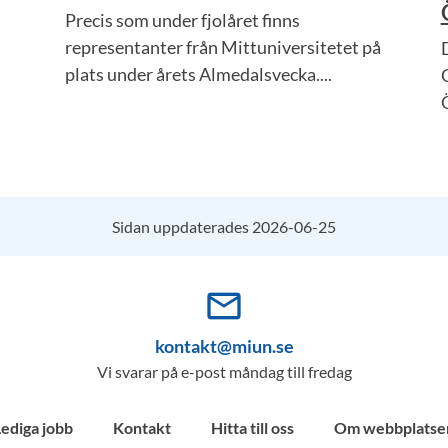
Precis som under fjolåret finns
representanter från Mittuniversitetet på
plats under årets Almedalsvecka....
Ö
Sidan uppdaterades 2026-06-25
mail_outline
kontakt@miun.se
Vi svarar på e-post måndag till fredag
Lediga jobb
Kontakt
Hitta till oss
Om webbplatse