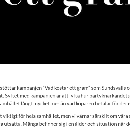
 stöttar kampanjen ”Vad kostar ett gram” som Sundsvalls 
t. Syftet med kampanjen är att lyfta hur partyknarkandet 
samhället långt mycket mer än vad köparen betalar för det
gt viktigt för hela samhället, men vi värnar särskilt om vår
tra utsatta. Många befinner sig i en ålder och situation när d