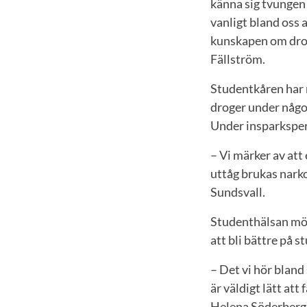
känna sig tvungen 
vanligt bland oss
kunskapen om drog
Fällström.
Studentkåren har 
droger under någo
Under insparksper
– Vi märker av att 
uttåg brukas narko
Sundsvall.
Studenthälsan möt
att bli bättre på s
– Det vi hör bland
är väldigt lätt at
Helena Söderberg