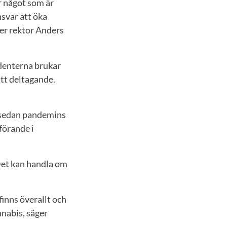
r något som är
svar att öka
er rektor Anders
udenterna brukar
tt deltagande.
l, sedan pandemins
förande i
Det kan handla om
inns överallt och
nnabis, säger