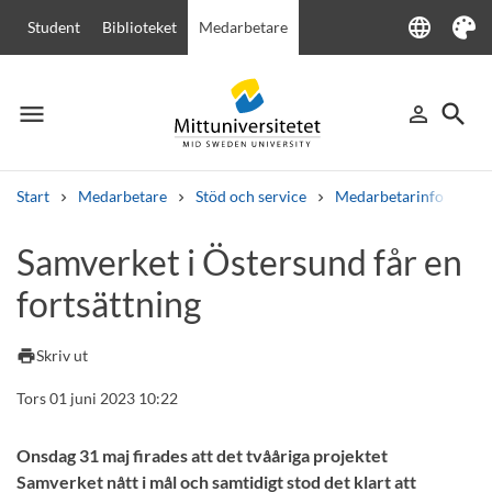
language
Student
Biblioteket
Medarbetare
Language
Tema
menu
search
person_outline
Meny
Logga in
Sök
Start
Medarbetare
Stöd och service
Medarbetarinfo
Sa
Sök
Samverket i Östersund får en
Andra söktjänster
fortsättning
Kurser och program
Kursplaner
Välkomstbrev
Personal
Lediga jobb
print
Skriv ut
Tors 01 juni 2023 10:22
Onsdag 31 maj firades att det tvååriga projektet
Samverket nått i mål och samtidigt stod det klart att