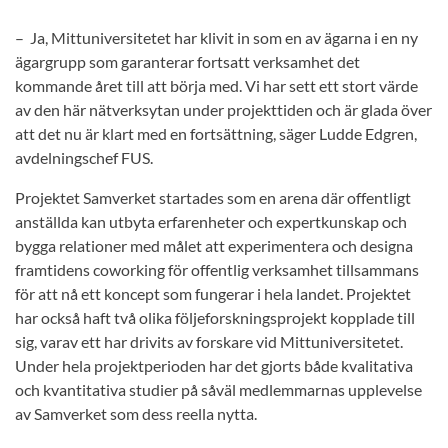
– Ja, Mittuniversitetet har klivit in som en av ägarna i en ny
ägargrupp som garanterar fortsatt verksamhet det
kommande året till att börja med. Vi har sett ett stort värde
av den här nätverksytan under projekttiden och är glada över
att det nu är klart med en fortsättning, säger Ludde Edgren,
avdelningschef FUS.
Projektet Samverket startades som en arena där offentligt
anställda kan utbyta erfarenheter och expertkunskap och
bygga relationer med målet att experimentera och designa
framtidens coworking för offentlig verksamhet tillsammans
för att nå ett koncept som fungerar i hela landet. Projektet
har också haft två olika följeforskningsprojekt kopplade till
sig, varav ett har drivits av forskare vid Mittuniversitetet.
Under hela projektperioden har det gjorts både kvalitativa
och kvantitativa studier på såväl medlemmarnas upplevelse
av Samverket som dess reella nytta.