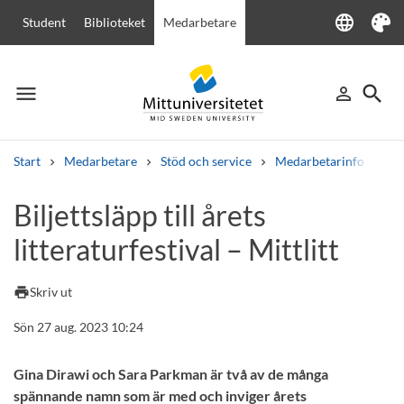
language
Student
Biblioteket
Medarbetare
Language
Tema
menu
search
person_outline
Meny
Logga in
Sök
Start
Medarbetare
Stöd och service
Medarbetarinfo
Bil
Sök
Biljettsläpp till årets
Andra söktjänster
litteraturfestival – Mittlitt
Kurser och program
Kursplaner
Välkomstbrev
Personal
Lediga jobb
print
Skriv ut
Sön 27 aug. 2023 10:24
Gina Dirawi och Sara Parkman är två av de många
spännande namn som är med och inviger årets