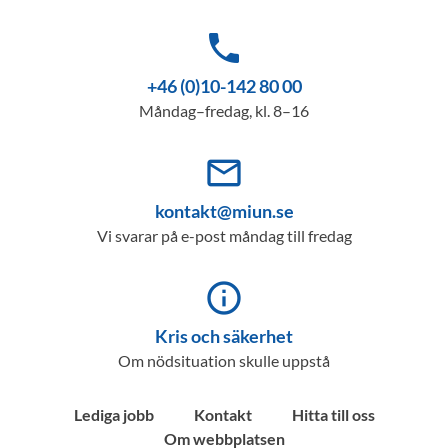
phone
+46 (0)10-142 80 00
Måndag–fredag, kl. 8–16
mail_outline
kontakt@miun.se
Vi svarar på e-post måndag till fredag
info_outline
Kris och säkerhet
Om nödsituation skulle uppstå
Lediga jobb
Kontakt
Hitta till oss
Om webbplatsen