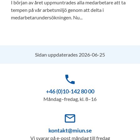
I början av året uppmuntrades alla medarbetare att ta
tempen på vår arbetsmiljö genom att delta i
medarbetarundersökningen. Nu...
Sidan uppdaterades 2026-06-25
phone
+46 (0)10-142 80 00
Måndag–fredag, kl. 8–16
mail_outline
kontakt@miun.se
Vi svarar på e-post måndag till fredag