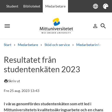
language
Student
Biblioteket
Medarbetare
Language
Tema
menu
search
person_outline
Meny
Logga in
Sök
Start
Medarbetare
Stöd och service
Medarbetarinfo
Re
Sök
Resultatet från
Andra söktjänster
studentenkäten 2023
Kurser och program
Kursplaner
Välkomstbrev
Personal
Lediga jobb
print
Skriv ut
Fre 25 aug. 2023 13:43
I våras genomfördes studentenkäten som ett led i
Mittuniversitetets kvalitetssäkringsarbete och en chans