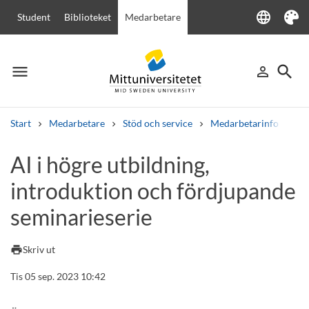
language
Student
Biblioteket
Medarbetare
Language
Tema
menu
search
person_outline
Meny
Logga in
Sök
Start
Medarbetare
Stöd och service
Medarbetarinfo
AI
Sök
AI i högre utbildning,
Andra söktjänster
introduktion och fördjupande
Kurser och program
Kursplaner
Välkomstbrev
Personal
Lediga jobb
seminarieserie
print
Skriv ut
Tis 05 sep. 2023 10:42