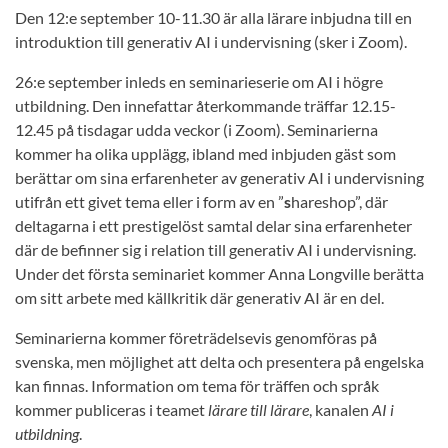
Den
12:e september
10-11.30 är alla lärare inbjudna till en
introduktion till
generativ
AI i undervisning (sker i Zoom).
26:e september inleds en seminarieserie om AI i högre
utbildning. Den innefattar återkommande träffar 12.15-
12.45 på tisdagar udda veckor (i Zoom). Seminarierna
kommer ha olika upplägg, ibland med inbjuden gäst som
berättar om sina erfarenheter av generativ AI i undervisning
utifrån ett givet tema eller i form av en ”
s
hareshop”, där
deltagarna i ett prestigelöst samtal delar sina erfarenheter
där de befinner sig i relation till generativ AI i undervisning.
Under det första seminariet kommer Anna
Longville berätta
om sitt arbete med källkritik där generativ AI är en del.
Seminarierna kommer företrädelsevis genomföras på
svenska, men möjlighet att delta och presentera på engelska
kan finnas. Information om tema för träffen och språk
kommer publiceras i teamet
lärare till lärare
, kanalen
AI i
utbildning
.