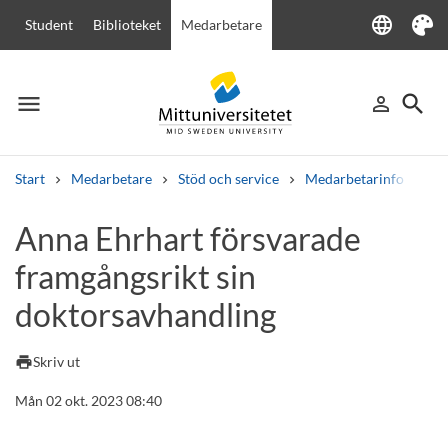
language
Student
Biblioteket
Medarbetare
Language
Tema
menu
search
person_outline
Meny
Logga in
Sök
Start
Medarbetare
Stöd och service
Medarbetarinfo
An
Sök
Anna Ehrhart försvarade
Andra söktjänster
framgångsrikt sin
Kurser och program
Kursplaner
Välkomstbrev
Personal
Lediga jobb
doktorsavhandling
print
Skriv ut
Mån 02 okt. 2023 08:40