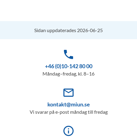
Sidan uppdaterades 2026-06-25
phone
+46 (0)10-142 80 00
Måndag–fredag, kl. 8–16
mail_outline
kontakt@miun.se
Vi svarar på e-post måndag till fredag
info_outline