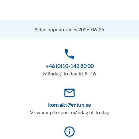
Sidan uppdaterades 2026-06-25
phone
+46 (0)10-142 80 00
Måndag–fredag, kl. 8–16
mail_outline
kontakt@miun.se
Vi svarar på e-post måndag till fredag
info_outline