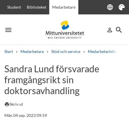
language
Student
Biblioteket
Medarbetare
Language
Tema
menu
search
person_outline
Meny
Logga in
Sök
Start
Medarbetare
Stöd och service
Medarbetarinfo
Sa
Sök
Sandra Lund försvarade
Andra söktjänster
framgångsrikt sin
Kurser och program
Kursplaner
Välkomstbrev
Personal
Lediga jobb
doktorsavhandling
print
Skriv ut
Mån 04 sep. 2023 09:59