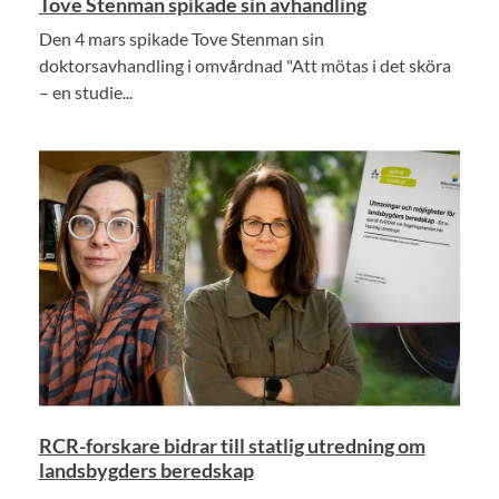
Tove Stenman spikade sin avhandling
Den 4 mars spikade Tove Stenman sin
doktorsavhandling i omvårdnad "Att mötas i det sköra
– en studie...
RCR-forskare bidrar till statlig utredning om
landsbygders beredskap