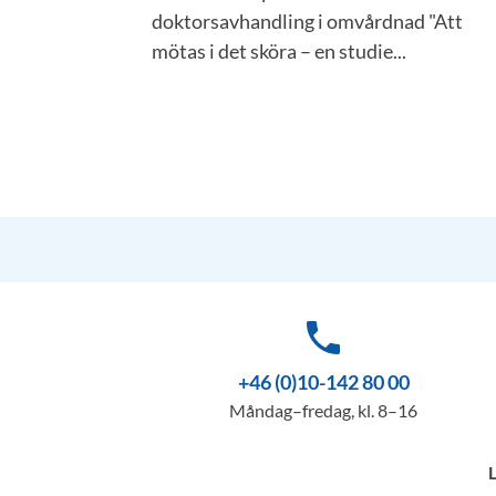
doktorsavhandling i omvårdnad "Att
mötas i det sköra – en studie...
phone
+46 (0)10-142 80 00
Måndag–fredag, kl. 8–16