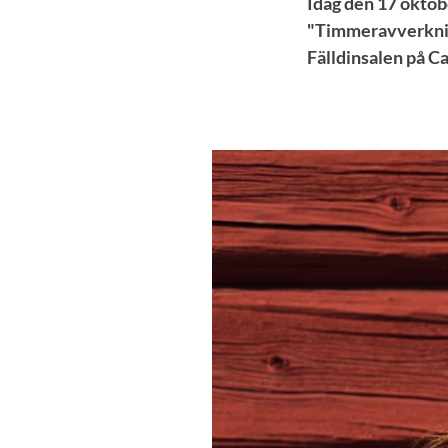
Idag den 17 oktob
"Timmeravverkning
Fälldinsalen på C