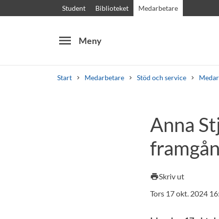
Student
Biblioteket
Medarbetare
menu
Meny
Start
Medarbetare
Stöd och service
Medar
Sök
Andra söktjänster
Anna St
Kurser och program
Kursplaner
Välkomstb
framgån
Skriv ut
print
Tors 17 okt. 2024 16