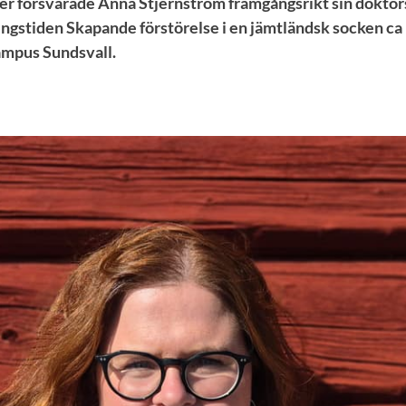
er försvarade Anna Stjernström framgångsrikt sin dokto
stiden Skapande förstörelse i en jämtländsk socken ca 
ampus Sundsvall.