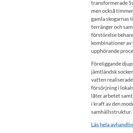
transformerade Sve
men också timmera
gamla skogarnas t
terränger och sam
förstörelse behand
kombinationer av b
upphörande proces
Föreliggande djup
jämtländsk socken 
vatten realiserade
försörjning i lok
låter arbetet sam
i kraft av den mo
samhällsstruktur.
Läs hela avhandli