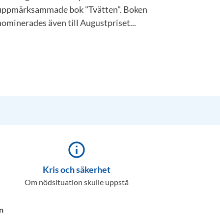
uppmärksammade bok "Tvätten". Boken
nominerades även till Augustpriset...
info_outline
Kris och säkerhet
Om nödsituation skulle uppstå
n