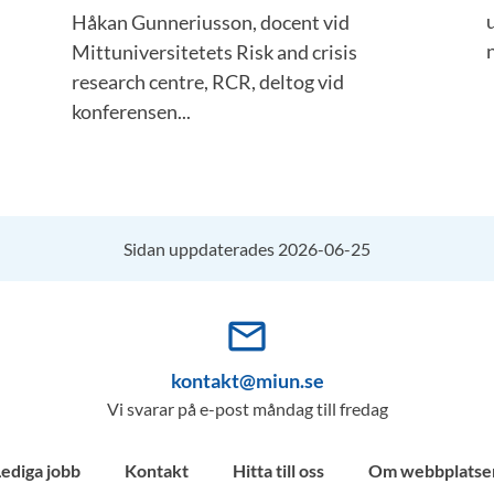
Håkan Gunneriusson, docent vid
Mittuniversitetets Risk and crisis
research centre, RCR, deltog vid
konferensen...
Sidan uppdaterades 2026-06-25
mail_outline
kontakt@miun.se
Vi svarar på e-post måndag till fredag
Lediga jobb
Kontakt
Hitta till oss
Om webbplatse