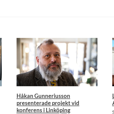
Håkan Gunneriusson
presenterade projekt vid
konferens i Linköping