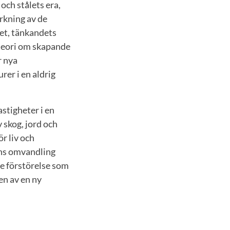
och stålets era,
rkning av de
et, tänkandets
teori om skapande
r nya
rer i en aldrig
stigheter i en
 skog, jord och
r liv och
ens omvandling
de förstörelse som
en av en ny