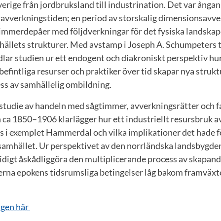
rige från jordbruksland till industrination. Det var ångan 
vverkningstiden; en period av storskalig dimensionsavve
immerdepåer med följdverkningar för det fysiska landskap
hällets strukturer. Med avstamp i Joseph A. Schumpeters 
lar studien ur ett endogent och diakroniskt perspektiv hu
efintliga resurser och praktiker över tid skapar nya struktu
s av samhällelig ombildning.
studie av handeln med sågtimmer, avverkningsrätter och fa
ca 1850–1906 klarlägger hur ett industriellt resursbruk av
s i exemplet Hammerdal och vilka implikationer det hade fö
alsamhället. Ur perspektivet av den norrländska landsbygd
tidigt åskådliggöra den multiplicerande process av skapan
derna epokens tidsrumsliga betingelser låg bakom framväxt
ngen här