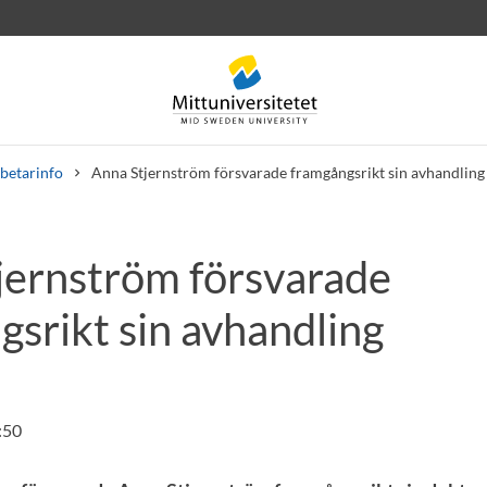
betarinfo
Anna Stjernström försvarade framgångsrikt sin avhandling
jernström försvarade
rev
Personal
Lediga jobb
gsrikt sin avhandling
:50