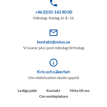
phone
+46 (0)10-142 80 00
Måndag–fredag, kl. 8–16
mail_outline
kontakt@miun.se
Vi svarar på e-post måndag till fredag
info_outline
Kris och säkerhet
Om nödsituation skulle uppstå
Lediga jobb
Kontakt
Hitta till oss
Om webbplatsen