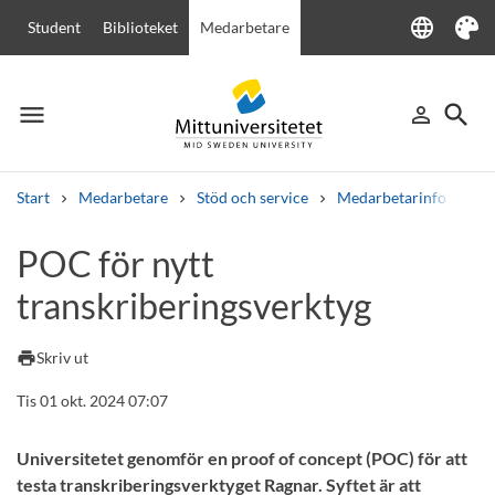
language
Student
Biblioteket
Medarbetare
Language
Tema
menu
search
person_outline
Meny
Logga in
Sök
Start
Medarbetare
Stöd och service
Medarbetarinfo
PO
Sök
POC för nytt
Andra söktjänster
transkriberingsverktyg
Kurser och program
Kursplaner
Välkomstbrev
Personal
Lediga jobb
print
Skriv ut
Tis 01 okt. 2024 07:07
Universitetet genomför en proof of concept (POC) för att
testa transkriberingsverktyget Ragnar. Syftet är att