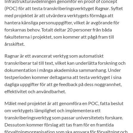
Infrastrukturavdelningen genomför en proof of concept
(POC) för att testa transkriberingsverktyget
Ragnar
. Syftet
med projektet är att utvärdera verktygets förmåga att
hantera känsliga personuppgifter, vilket är avgörande för
forskarnas behov. Totalt deltar 20 personer från båda
fakulteterna i projektet, som kommer att pågå fram till
årsskiftet.
Ragnar är ett avancerat verktyg som automatiskt
transkriberar tal till text, vilket kan underlätta forskning och
dokumentation i många akademiska sammanhang. Under
testperioden kommer deltagarna att testa verktyget i sina
dagliga uppgifter för att ge feedback på dess noggrannhet,
effektivitet och användbarhet.
Målet med projektet är att genomföra en POC, fatta beslut
om verktygets lämplighet och implementera ett
transkriberingsverktyg som passar universitetets forskare.
Dessutom kommer förslag att tas fram för en framtida
förvaltningsorganisation som ska ansvara för förvaltning och